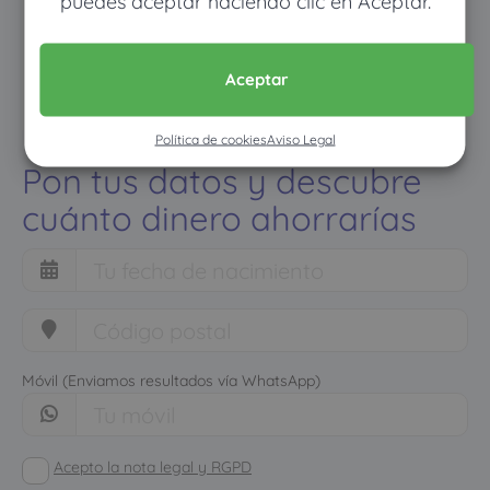
puedes aceptar haciendo clic en Aceptar.
Aceptar
Política de cookies
Aviso Legal
Pon tus datos y descubre
cuánto dinero ahorrarías
Móvil (Enviamos resultados vía WhatsApp)
Acepto la nota legal y RGPD