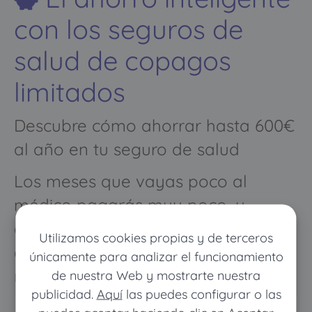
con los seguros de
salud de copagos
limitados
Descubre cómo ahorrar hasta 600€
al año en tu seguro de salud
Los meses que vayas poco al
médico pagarás muy poco, y
cuando vayas mucho pagarás
Utilizamos cookies propias y de terceros
como con un seguro médico
únicamente para analizar el funcionamiento
normal
de nuestra Web y mostrarte nuestra
publicidad.
Aquí
las puedes configurar o las