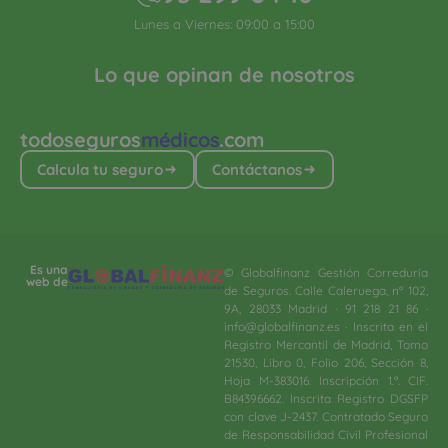
Lunes a Viernes: 09:00 a 15:00
Lo que opinan de nosotros
todoseguros
médicos
.com
Calcula tu seguro
Contáctanos
Es una
© Globalfinanz Gestión Correduría
web de
de Seguros. Calle Caleruega, nº 102,
9A, 28033 Madrid · 91 218 21 86 ·
info@globalfinanz.es · Inscrita en el
Registro Mercantil de Madrid, Tomo
21530, Libro 0, Folio 206, Sección 8,
Hoja M-383016. Inscripción 1.ª. CIF.
B84396662. Inscrita Registro DGSFP
con clave J-2437. Contratado Seguro
de Responsabilidad Civil Profesional