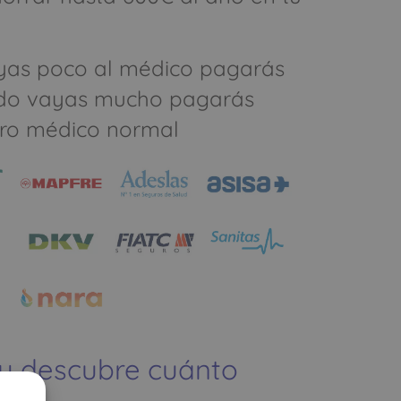
yas poco al médico pagarás
do vayas mucho pagarás
ro médico normal
 y descubre cuánto
ías