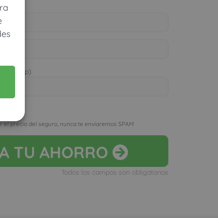
ra
e
des
 WhatsApp)
D
r el precio del seguro, nunca te enviaremos SPAM
LA
TU AHORRO
Todos los campos son obligatorios