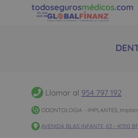
todoseguros
médicos
.com
Es una
web de
DENT
Llamar al
954 797 192
ODONTOLOGIA - IMPLANTES, Implant
AVENIDA BLAS INFANTE, 63 - 41310 B