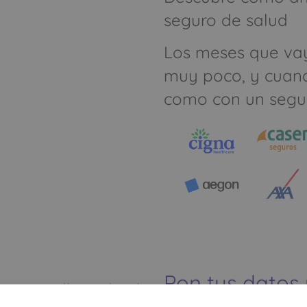
seguro de salud
Los meses que va
muy poco, y cuan
como con un segu
Pon tus datos
Ver mapa más grande
dinero ahorrar