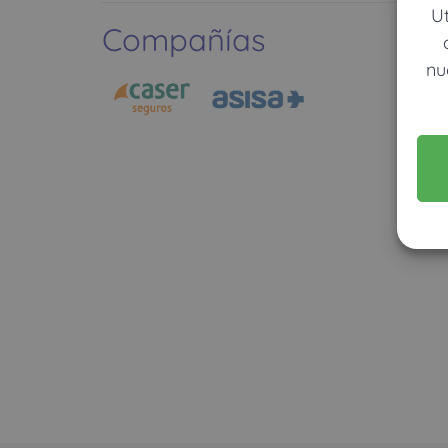
U
Compañías
nu