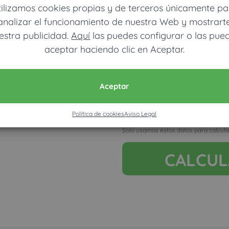
tilizamos cookies propias y de terceros únicamente pa
analizar el funcionamiento de nuestra Web y mostrart
estra publicidad.
Aquí
las puedes configurar o las pue
aceptar haciendo clic en Aceptar.
Móvil (Enviamos resultados vía
Aceptar
Política de cookies
Aviso Legal
Acepto la nota legal y RGP
Solo usamos estos datos para calcula
CALCU