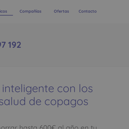
icos
Compañías
Ofertas
Contacto
7 192
 inteligente con los
 salud de copagos
rrar hasta 600€ al año en tu