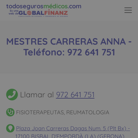
todoseguros
médicos
.com
Es una
web de
MESTRES CARRERAS ANNA -
Teléfono: 972 641 751
Llamar al
972 641 751
FISIOTERAPEUTAS, REUMATOLOGIA
Plaza Joan Carreras Dagas Num. 5 (Plt Bx) -
17100 BISBAL D'EMPORDÀ (LA) (GERONA)