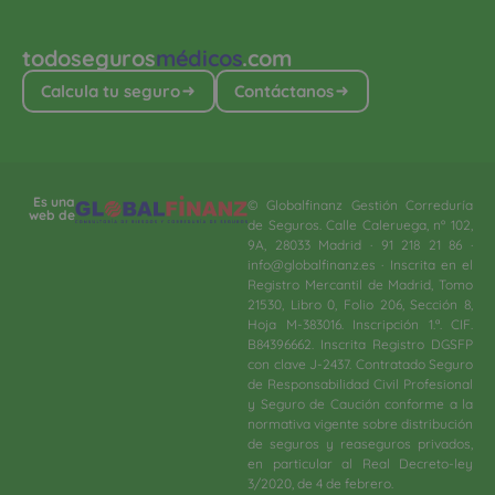
todoseguros
médicos
.com
Calcula tu seguro
Contáctanos
Es una
© Globalfinanz Gestión Correduría
web de
de Seguros. Calle Caleruega, nº 102,
9A, 28033 Madrid · 91 218 21 86 ·
info@globalfinanz.es · Inscrita en el
Registro Mercantil de Madrid, Tomo
21530, Libro 0, Folio 206, Sección 8,
Hoja M-383016. Inscripción 1.ª. CIF.
B84396662. Inscrita Registro DGSFP
con clave J-2437. Contratado Seguro
de Responsabilidad Civil Profesional
y Seguro de Caución conforme a la
normativa vigente sobre distribución
de seguros y reaseguros privados,
en particular al Real Decreto-ley
3/2020, de 4 de febrero.​