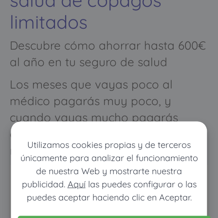
limitados
Descubre cómo ahorrar hasta 600€
al año en tu seguro de salud
Los meses que vayas poco al
médico pagarás muy poco, y
cuando vayas mucho pagarás
como con un seguro médico
Utilizamos cookies propias y de terceros
normal
únicamente para analizar el funcionamiento
de nuestra Web y mostrarte nuestra
publicidad.
Aquí
las puedes configurar o las
puedes aceptar haciendo clic en Aceptar.