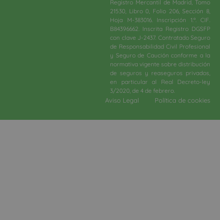
Registro Mercantil de Madrid, Tomo
21530, Libro 0, Folio 206, Sección 8,
Hoja M-383016. Inscripción 1.ª. CIF.
B84396662. Inscrita Registro DGSFP
con clave J-2437. Contratado Seguro
de Responsabilidad Civil Profesional
y Seguro de Caución conforme a la
normativa vigente sobre distribución
de seguros y reaseguros privados,
en particular al Real Decreto-ley
3/2020, de 4 de febrero.​
Aviso Legal
Política de cookies