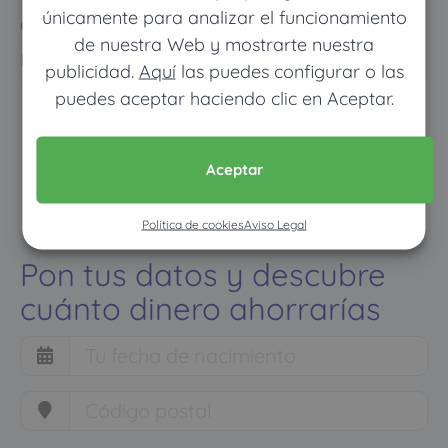
únicamente para analizar el funcionamiento
como con un seguro médico
de nuestra Web y mostrarte nuestra
normal
publicidad.
Aquí
las puedes configurar o las
puedes aceptar haciendo clic en Aceptar.
Aceptar
Política de cookies
Aviso Legal
Pon tus datos y descubre
cuánto dinero ahorrarías