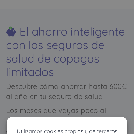
El ahorro inteligente
con los seguros de
salud de copagos
limitados
Descubre cómo ahorrar hasta 600€
al año en tu seguro de salud
Los meses que vayas poco al
médico pagarás muy poco, y
cuando vayas mucho pagarás
Utilizamos cookies propias y de terceros