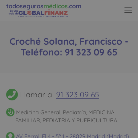
todoseguros
médicos
.com
Es una
web de
Croché Solana, Francisco -
Teléfono: 91 323 09 65
Llamar al
91 323 09 65
Medicina General, Pediatría, MEDICINA
FAMILIAR, PEDIATRIA Y PUERICULTURA
AV Ferrol, El 4 - 5º 1 - 28029 Madrid (Madrid)