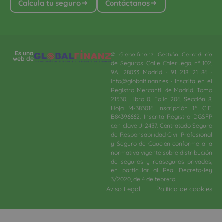
Calcula tu seguro
Contáctanos
Es una
© Globalfinanz Gestión Correduría
web de
de Seguros. Calle Caleruega, nº 102,
9A, 28033 Madrid · 91 218 21 86 ·
info@globalfinanz.es · Inscrita en el
Registro Mercantil de Madrid, Tomo
21530, Libro 0, Folio 206, Sección 8,
Hoja M-383016. Inscripción 1.ª. CIF.
B84396662. Inscrita Registro DGSFP
con clave J-2437. Contratado Seguro
de Responsabilidad Civil Profesional
y Seguro de Caución conforme a la
normativa vigente sobre distribución
de seguros y reaseguros privados,
en particular al Real Decreto-ley
3/2020, de 4 de febrero.​
Aviso Legal
Política de cookies