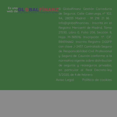
Es una
© Globalfinanz Gestión Correduría
web de
de Seguros. Calle Caleruega, nº 102,
9A, 28033 Madrid · 91 218 21 86 ·
info@globalfinanz.es · Inscrita en el
Registro Mercantil de Madrid, Tomo
21530, Libro 0, Folio 206, Sección 8,
Hoja M-383016. Inscripción 1.ª. CIF.
B84396662. Inscrita Registro DGSFP
con clave J-2437. Contratado Seguro
de Responsabilidad Civil Profesional
y Seguro de Caución conforme a la
normativa vigente sobre distribución
de seguros y reaseguros privados,
en particular al Real Decreto-ley
3/2020, de 4 de febrero.​
Aviso Legal
Política de cookies