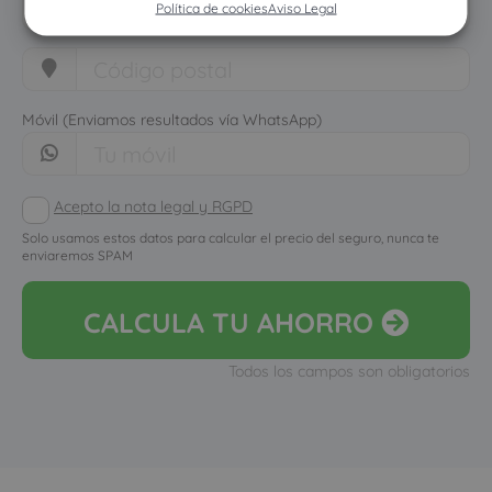
Política de cookies
Aviso Legal
Móvil (Enviamos resultados vía WhatsApp)
Acepto la nota legal y RGPD
Solo usamos estos datos para calcular el precio del seguro, nunca te
enviaremos SPAM
CALCULA
TU AHORRO
Todos los campos son obligatorios