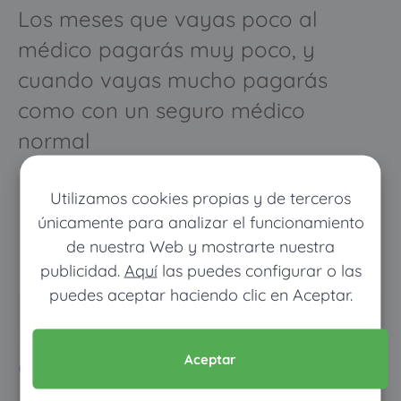
Los meses que vayas poco al
médico pagarás muy poco, y
cuando vayas mucho pagarás
como con un seguro médico
normal
Utilizamos cookies propias y de terceros
únicamente para analizar el funcionamiento
de nuestra Web y mostrarte nuestra
publicidad.
Aquí
las puedes configurar o las
puedes aceptar haciendo clic en Aceptar.
Pon tus datos y descubre
cuánto dinero ahorrarías
Aceptar