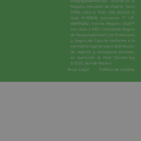
info@globalfinanz.es · Inscrita en el
Registro Mercantil de Madrid, Tomo
21530, Libro 0, Folio 206, Sección 8,
Hoja M-383016. Inscripción 1.ª. CIF.
B84396662. Inscrita Registro DGSFP
con clave J-2437. Contratado Seguro
de Responsabilidad Civil Profesional
y Seguro de Caución conforme a la
normativa vigente sobre distribución
de seguros y reaseguros privados,
en particular al Real Decreto-ley
3/2020, de 4 de febrero.​
Aviso Legal
Política de cookies