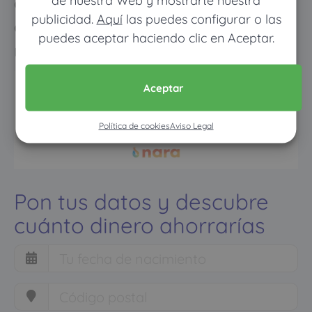
de nuestra Web y mostrarte nuestra
cuando vayas mucho pagarás
publicidad.
Aquí
las puedes configurar o las
como con un seguro médico
puedes aceptar haciendo clic en Aceptar.
normal
Aceptar
Política de cookies
Aviso Legal
Pon tus datos y descubre
cuánto dinero ahorrarías