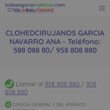
todoseguros
médicos
.com
Es una
web de
CLOHEDCIRUJANOS GARCIA
NAVARRO ANA - Teléfono:
588 088 80/ 958 808 880
Llamar al
958 808 880
/
958
808 880
CIRUGIA GENERAL Y DEL APARATO