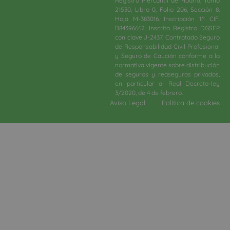
Registro Mercantil de Madrid, Tomo
21530, Libro 0, Folio 206, Sección 8,
Hoja M-383016. Inscripción 1.ª. CIF.
B84396662. Inscrita Registro DGSFP
con clave J-2437. Contratado Seguro
de Responsabilidad Civil Profesional
y Seguro de Caución conforme a la
normativa vigente sobre distribución
de seguros y reaseguros privados,
en particular al Real Decreto-ley
3/2020, de 4 de febrero.​
Aviso Legal
Política de cookies