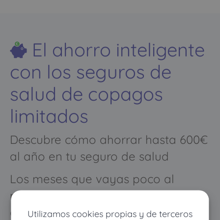
El ahorro inteligente
con los seguros de
salud de copagos
limitados
Descubre cómo ahorrar hasta 600€
al año en tu seguro de salud
Los meses que vayas poco al
médico pagarás muy poco, y
cuando vayas mucho pagarás
Utilizamos cookies propias y de terceros