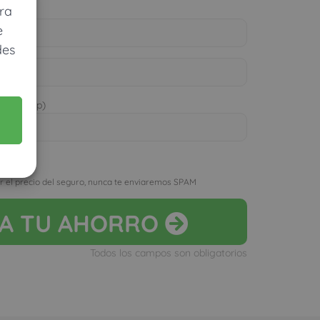
ra
e
des
 WhatsApp)
D
r el precio del seguro, nunca te enviaremos SPAM
LA
TU AHORRO
Todos los campos son obligatorios