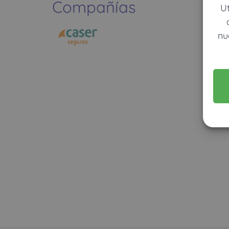
Compañías
U
nu