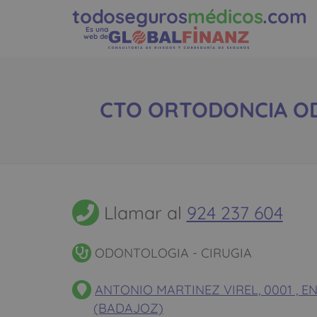
todoseguros
médicos
.com
Es una
web de
CTO ORTODONCIA ODO
Llamar al
924 237 604
ODONTOLOGIA - CIRUGIA
ANTONIO MARTINEZ VIREL, 0001 , E
(BADAJOZ)