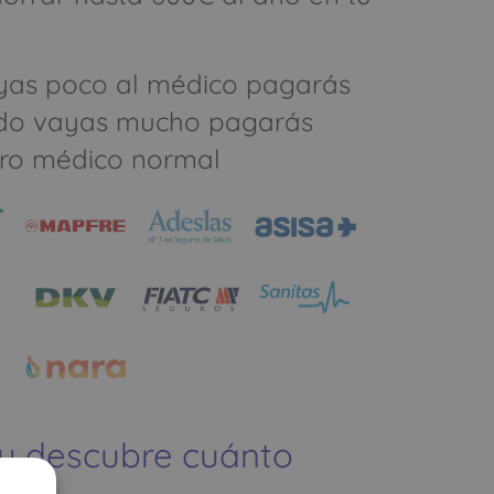
yas poco al médico pagarás
do vayas mucho pagarás
ro médico normal
 y descubre cuánto
ías