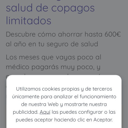
salud de copagos
limitados
Descubre cómo ahorrar hasta 600€
al año en tu seguro de salud
Los meses que vayas poco al
médico pagarás muy poco, y
cuando vayas mucho pagarás
como con un seguro médico
Utilizamos cookies propias y de terceros
normal
únicamente para analizar el funcionamiento
de nuestra Web y mostrarte nuestra
publicidad.
Aquí
las puedes configurar o las
puedes aceptar haciendo clic en Aceptar.