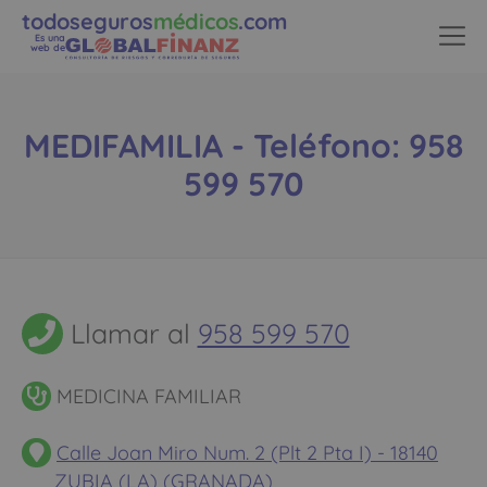
todoseguros
médicos
.com
Es una
web de
MEDIFAMILIA - Teléfono: 958
599 570
Llamar al
958 599 570
MEDICINA FAMILIAR
Calle Joan Miro Num. 2 (Plt 2 Pta I) - 18140
ZUBIA (LA) (GRANADA)