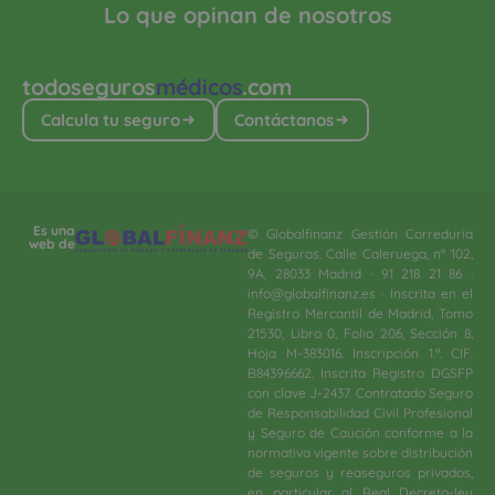
Lo que opinan de nosotros
todoseguros
médicos
.com
Calcula tu seguro
Contáctanos
Es una
© Globalfinanz Gestión Correduría
web de
de Seguros. Calle Caleruega, nº 102,
9A, 28033 Madrid · 91 218 21 86 ·
info@globalfinanz.es · Inscrita en el
Registro Mercantil de Madrid, Tomo
21530, Libro 0, Folio 206, Sección 8,
Hoja M-383016. Inscripción 1.ª. CIF.
B84396662. Inscrita Registro DGSFP
con clave J-2437. Contratado Seguro
de Responsabilidad Civil Profesional
y Seguro de Caución conforme a la
normativa vigente sobre distribución
de seguros y reaseguros privados,
en particular al Real Decreto-ley