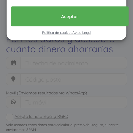
Aceptar
Política de cookies
Aviso Legal
Pon tus datos y descubre
cuánto dinero ahorrarías
Móvil (Enviamos resultados vía WhatsApp)
Acepto la nota legal y RGPD
Solo usamos estos datos para calcular el precio del seguro, nunca te
enviaremos SPAM