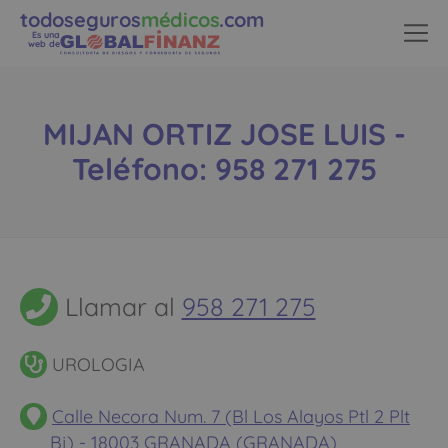
todoseguros
médicos
.com
Es una
web de
MIJAN ORTIZ JOSE LUIS -
Teléfono: 958 271 275
Llamar al
958 271 275
UROLOGIA
Calle Necora Num. 7 (Bl Los Alayos Ptl 2 Plt
Bj) - 18003 GRANADA (GRANADA)