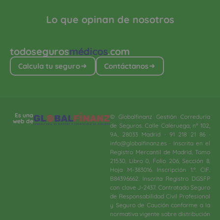
Lo que opinan de nosotros
todoseguros
médicos
.com
Calcula tu seguro
Contáctanos
Es una
© Globalfinanz Gestión Correduría
web de
de Seguros. Calle Caleruega, nº 102,
9A, 28033 Madrid · 91 218 21 86 ·
info@globalfinanz.es · Inscrita en el
Registro Mercantil de Madrid, Tomo
21530, Libro 0, Folio 206, Sección 8,
Hoja M-383016. Inscripción 1.ª. CIF.
B84396662. Inscrita Registro DGSFP
con clave J-2437. Contratado Seguro
de Responsabilidad Civil Profesional
y Seguro de Caución conforme a la
normativa vigente sobre distribución