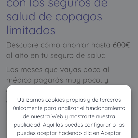
con los seguros de
salud de copagos
limitados
Descubre cómo ahorrar hasta 600€
al año en tu seguro de salud
Los meses que vayas poco al
médico pagarás muy poco, y
cuando vayas mucho pagarás
Utilizamos cookies propias y de terceros
como con un seguro médico
únicamente para analizar el funcionamiento
normal
de nuestra Web y mostrarte nuestra
publicidad.
Aquí
las puedes configurar o las
puedes aceptar haciendo clic en Aceptar.