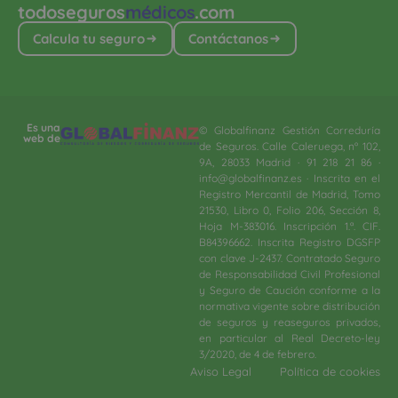
todoseguros
médicos
.com
Calcula tu seguro
Contáctanos
Es una
© Globalfinanz Gestión Correduría
web de
de Seguros. Calle Caleruega, nº 102,
9A, 28033 Madrid · 91 218 21 86 ·
info@globalfinanz.es · Inscrita en el
Registro Mercantil de Madrid, Tomo
21530, Libro 0, Folio 206, Sección 8,
Hoja M-383016. Inscripción 1.ª. CIF.
B84396662. Inscrita Registro DGSFP
con clave J-2437. Contratado Seguro
de Responsabilidad Civil Profesional
y Seguro de Caución conforme a la
normativa vigente sobre distribución
de seguros y reaseguros privados,
en particular al Real Decreto-ley
3/2020, de 4 de febrero.​
Aviso Legal
Política de cookies