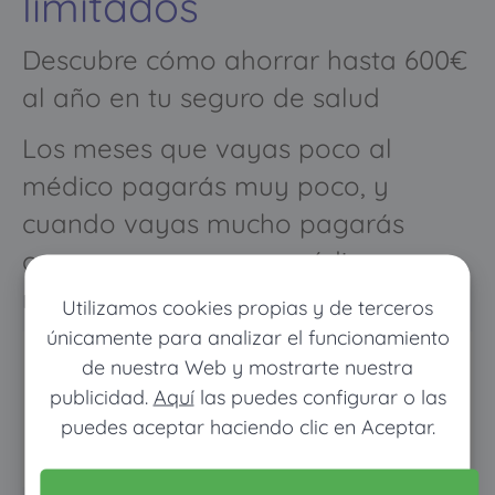
limitados
Descubre cómo ahorrar hasta 600€
al año en tu seguro de salud
Los meses que vayas poco al
médico pagarás muy poco, y
cuando vayas mucho pagarás
como con un seguro médico
normal
Utilizamos cookies propias y de terceros
únicamente para analizar el funcionamiento
de nuestra Web y mostrarte nuestra
publicidad.
Aquí
las puedes configurar o las
puedes aceptar haciendo clic en Aceptar.