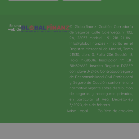
Es una
© Globalfinanz Gestión Correduría
web de
de Seguros. Calle Caleruega, nº 102,
9A, 28033 Madrid · 91 218 21 86 ·
info@globalfinanz.es · Inscrita en el
Registro Mercantil de Madrid, Tomo
21530, Libro 0, Folio 206, Sección 8,
Hoja M-383016. Inscripción 1.ª. CIF.
B84396662. Inscrita Registro DGSFP
con clave J-2437. Contratado Seguro
de Responsabilidad Civil Profesional
y Seguro de Caución conforme a la
normativa vigente sobre distribución
de seguros y reaseguros privados,
en particular al Real Decreto-ley
3/2020, de 4 de febrero.​
Aviso Legal
Política de cookies