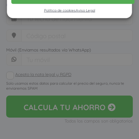
cuánto dinero ahorrarías
Política de cookies
Aviso Legal
Móvil (Enviamos resultados vía WhatsApp)
Acepto la nota legal y RGPD
Solo usamos estos datos para calcular el precio del seguro, nunca te
enviaremos SPAM
CALCULA
TU AHORRO
Todos los campos son obligatorios