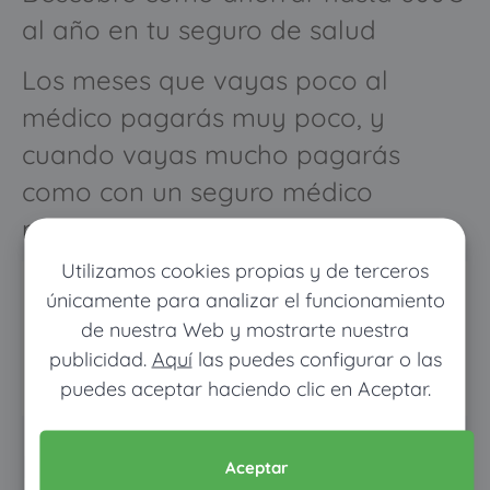
al año en tu seguro de salud
Los meses que vayas poco al
médico pagarás muy poco, y
cuando vayas mucho pagarás
como con un seguro médico
normal
Utilizamos cookies propias y de terceros
únicamente para analizar el funcionamiento
de nuestra Web y mostrarte nuestra
publicidad.
Aquí
las puedes configurar o las
puedes aceptar haciendo clic en Aceptar.
Pon tus datos y descubre
Aceptar