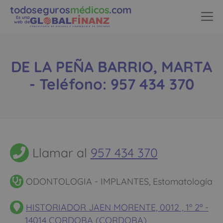
todoseguros
médicos
.com
Es una
web de
DE LA PEÑA BARRIO, MARTA
- Teléfono: 957 434 370
Llamar al
957 434 370
ODONTOLOGIA - IMPLANTES, Estomatología
HISTORIADOR JAEN MORENTE, 0012 , 1º 2ª -
14014 CORDOBA (CORDOBA)