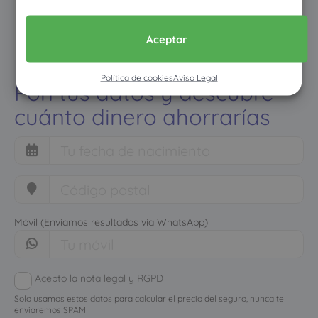
Aceptar
Política de cookies
Aviso Legal
Pon tus datos y descubre
cuánto dinero ahorrarías
Móvil (Enviamos resultados vía WhatsApp)
Acepto la nota legal y RGPD
Solo usamos estos datos para calcular el precio del seguro, nunca te
enviaremos SPAM