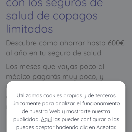
con los seguros de
salud de copagos
limitados
Descubre cómo ahorrar hasta 600€
al año en tu seguro de salud
Los meses que vayas poco al
médico pagarás muy poco, y
cuando vayas mucho pagarás
Utilizamos cookies propias y de terceros
como con un seguro médico
únicamente para analizar el funcionamiento
normal
de nuestra Web y mostrarte nuestra
publicidad.
Aquí
las puedes configurar o las
puedes aceptar haciendo clic en Aceptar.