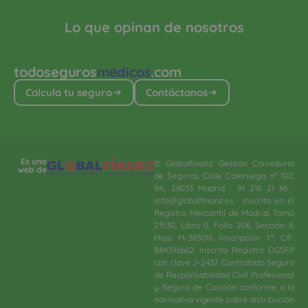
Lo que opinan de nosotros
todoseguros
médicos
.com
Calcula tu seguro
Contáctanos
Es una
© Globalfinanz Gestión Correduría
web de
de Seguros. Calle Caleruega, nº 102,
9A, 28033 Madrid · 91 218 21 86 ·
info@globalfinanz.es · Inscrita en el
Registro Mercantil de Madrid, Tomo
21530, Libro 0, Folio 206, Sección 8,
Hoja M-383016. Inscripción 1.ª. CIF.
B84396662. Inscrita Registro DGSFP
con clave J-2437. Contratado Seguro
de Responsabilidad Civil Profesional
y Seguro de Caución conforme a la
normativa vigente sobre distribución