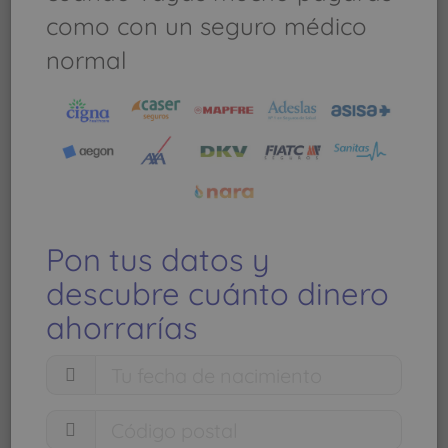
20 - 46015 VALENCIA (VALENCIA)
como con un seguro médico
normal
Profesionales y servicios en
este centro (2)
Perez Del Valle,Jose Ramon
PEREZ DEL VALLE JOSE RAMON
HOSPITAL 9 DE OCTUBRE
Pon tus datos y
descubre cuánto dinero
ahorrarías