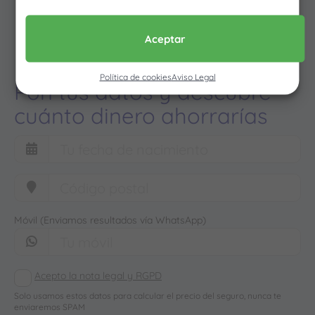
Aceptar
Política de cookies
Aviso Legal
Pon tus datos y descubre
cuánto dinero ahorrarías
Móvil (Enviamos resultados vía WhatsApp)
Acepto la nota legal y RGPD
Solo usamos estos datos para calcular el precio del seguro, nunca te
enviaremos SPAM