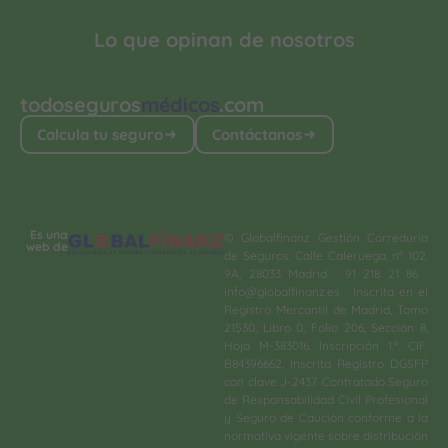
Lo que opinan de nosotros
todoseguros
médicos
.com
Calcula tu seguro
Contáctanos
Es una
© Globalfinanz Gestión Correduría
web de
de Seguros. Calle Caleruega, nº 102,
9A, 28033 Madrid · 91 218 21 86 ·
info@globalfinanz.es · Inscrita en el
Registro Mercantil de Madrid, Tomo
21530, Libro 0, Folio 206, Sección 8,
Hoja M-383016. Inscripción 1.ª. CIF.
B84396662. Inscrita Registro DGSFP
con clave J-2437. Contratado Seguro
de Responsabilidad Civil Profesional
y Seguro de Caución conforme a la
normativa vigente sobre distribución