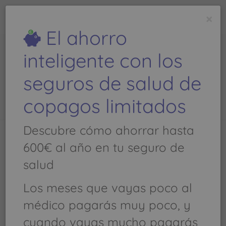
todoseguros
médicos
.com
×
Es una
web de
El ahorro
inteligente con los
Perez Del Valle,Jose Ramon
seguros de salud de
- Teléfono: 963 179 946
copagos limitados
Descubre cómo ahorrar hasta
600€ al año en tu seguro de
Llamar al
963 179 946
salud
Medicos especialistas - Traumatologia y
Los meses que vayas poco al
ortopedia, TRAUMATOLOGIA Y ORTOPEDIA
médico pagarás muy poco, y
cuando vayas mucho pagarás
Avenida Valle de la Ballestera, 59 Consulta