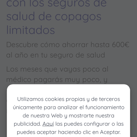
con los seguros de
salud de copagos
limitados
Descubre cómo ahorrar hasta 600€
al año en tu seguro de salud
Los meses que vayas poco al
médico pagarás muy poco, y
cuando vayas mucho pagarás
Utilizamos cookies propias y de terceros
como con un seguro médico
únicamente para analizar el funcionamiento
normal
de nuestra Web y mostrarte nuestra
publicidad.
Aquí
las puedes configurar o las
puedes aceptar haciendo clic en Aceptar.