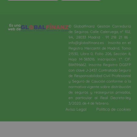
Es una
© Globalfinanz Gestión Correduría
web de
de Seguros. Calle Caleruega, nº 102,
9A, 28033 Madrid · 91 218 21 86 ·
info@globalfinanz.es · Inscrita en el
Registro Mercantil de Madrid, Tomo
21530, Libro 0, Folio 206, Sección 8,
Hoja M-383016. Inscripción 1.ª. CIF.
B84396662. Inscrita Registro DGSFP
con clave J-2437. Contratado Seguro
de Responsabilidad Civil Profesional
y Seguro de Caución conforme a la
normativa vigente sobre distribución
de seguros y reaseguros privados,
en particular al Real Decreto-ley
3/2020, de 4 de febrero.​
Aviso Legal
Política de cookies