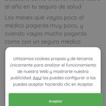
al año en tu seguro de salud
Los meses que vayas poco al
médico pagarás muy poco, y
cuando vayas mucho pagarás
como con un seguro médico
normal
Utilizamos cookies propias y de terceros
únicamente para analizar el funcionamiento
de nuestra Web y mostrarte nuestra
publicidad.
Aquí
las puedes configurar o las
puedes aceptar haciendo clic en Aceptar.
Pon tus datos y descubre
Aceptar