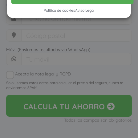
cuánto dinero ahorrarías
Política de cookies
Aviso Legal
Móvil (Enviamos resultados vía WhatsApp)
Acepto la nota legal y RGPD
Solo usamos estos datos para calcular el precio del seguro, nunca te
enviaremos SPAM
CALCULA
TU AHORRO
Todos los campos son obligatorios