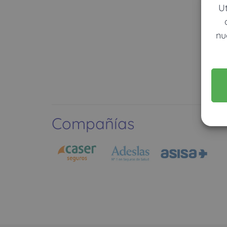
U
nu
Compañías