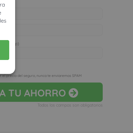
ra
e
des
 WhatsApp)
D
r el precio del seguro, nunca te enviaremos SPAM
LA
TU AHORRO
Todos los campos son obligatorios