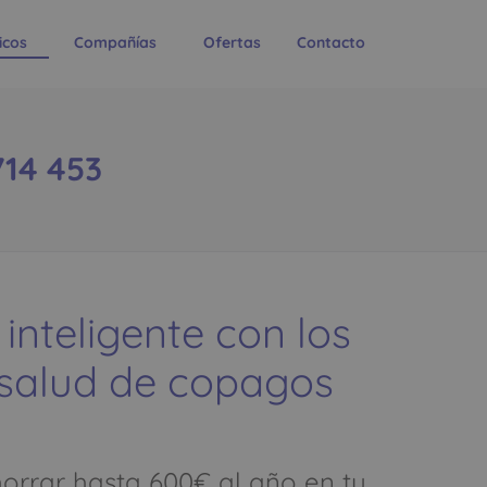
icos
Compañías
Ofertas
Contacto
714 453
 inteligente con los
 salud de copagos
rrar hasta 600€ al año en tu