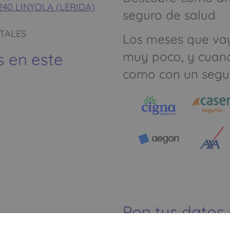
5240 LINYOLA (LERIDA)
seguro de salud
NTALES
Los meses que va
muy poco, y cuan
s en este
como con un segu
Pon tus datos
dinero ahorrar