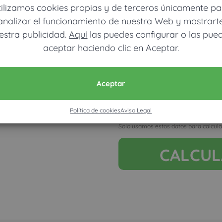
tilizamos cookies propias y de terceros únicamente pa
analizar el funcionamiento de nuestra Web y mostrart
estra publicidad.
Aquí
las puedes configurar o las pue
aceptar haciendo clic en Aceptar.
Móvil (Enviamos resultados vía
Aceptar
Ver mapa más grande
Política de cookies
Aviso Legal
Acepto la nota legal y RGP
Solo usamos estos datos para calcula
CALCU