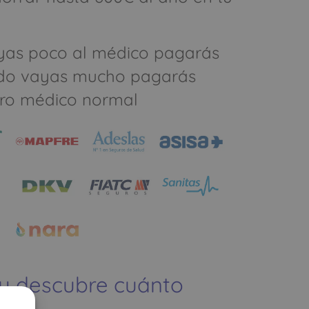
yas poco al médico pagarás
do vayas mucho pagarás
ro médico normal
 y descubre cuánto
ías