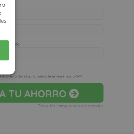
ra
e
des
 WhatsApp)
D
r el precio del seguro, nunca te enviaremos SPAM
LA
TU AHORRO
Todos los campos son obligatorios