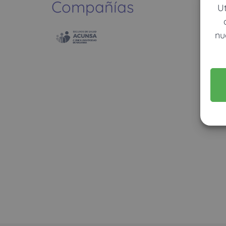
Compañías
U
nu