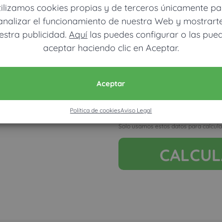
tilizamos cookies propias y de terceros únicamente pa
analizar el funcionamiento de nuestra Web y mostrart
estra publicidad.
Aquí
las puedes configurar o las pue
aceptar haciendo clic en Aceptar.
Móvil (Enviamos resultados vía
Aceptar
Política de cookies
Aviso Legal
Acepto la nota legal y RGP
Solo usamos estos datos para calcula
CALCU