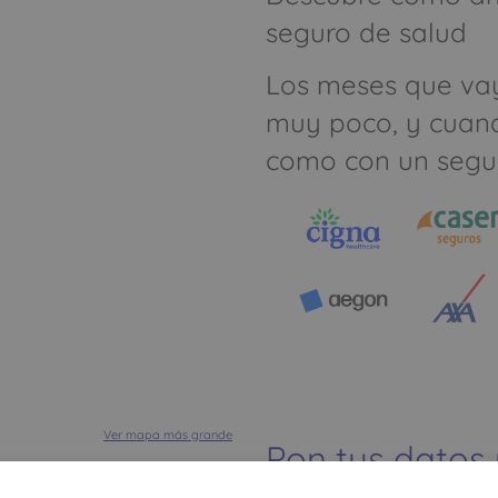
seguro de salud
Los meses que va
muy poco, y cuan
como con un segu
Ver mapa más grande
Pon tus datos
dinero ahorrar