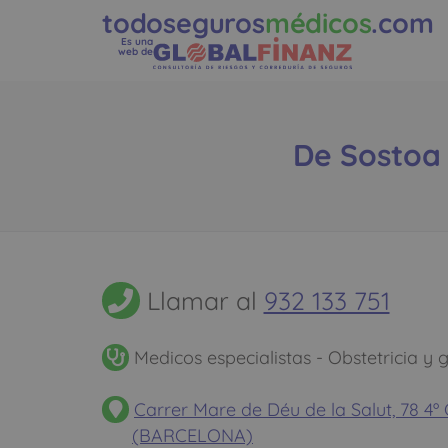
todoseguros
médicos
.com
Es una
web de
De Sostoa 
Llamar al
932 133 751
Medicos especialistas - Obstetricia y 
Carrer Mare de Déu de la Salut, 78 
(BARCELONA)