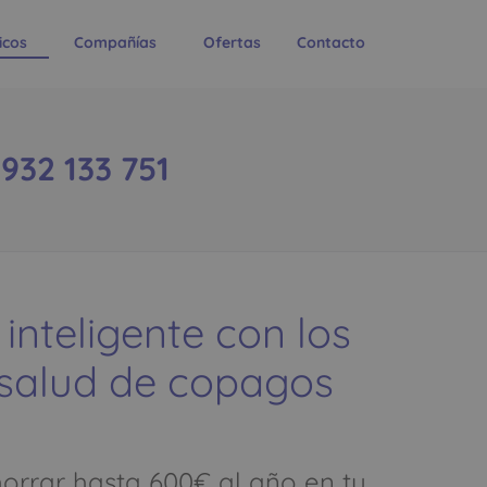
icos
Compañías
Ofertas
Contacto
932 133 751
 inteligente con los
 salud de copagos
rrar hasta 600€ al año en tu