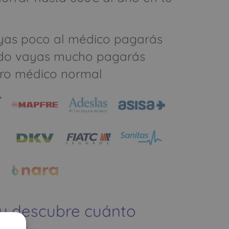
yas poco al médico pagarás
do vayas mucho pagarás
ro médico normal
 y descubre cuánto
ías