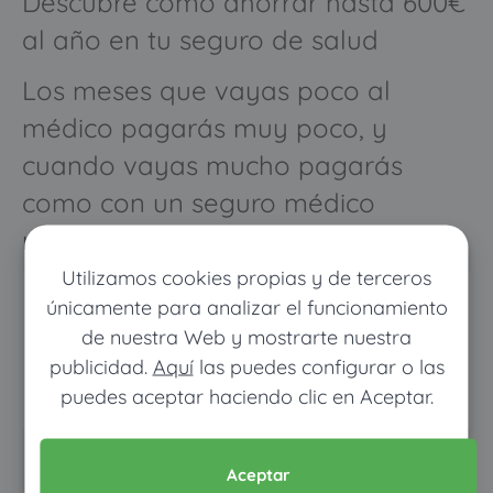
Descubre cómo ahorrar hasta 600€
al año en tu seguro de salud
Los meses que vayas poco al
médico pagarás muy poco, y
cuando vayas mucho pagarás
como con un seguro médico
normal
Utilizamos cookies propias y de terceros
únicamente para analizar el funcionamiento
de nuestra Web y mostrarte nuestra
publicidad.
Aquí
las puedes configurar o las
puedes aceptar haciendo clic en Aceptar.
Pon tus datos y descubre
Aceptar