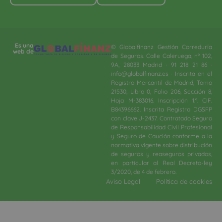
Es una
© Globalfinanz Gestión Correduría
web de
de Seguros. Calle Caleruega, nº 102,
9A, 28033 Madrid · 91 218 21 86 ·
info@globalfinanz.es · Inscrita en el
Registro Mercantil de Madrid, Tomo
21530, Libro 0, Folio 206, Sección 8,
Hoja M-383016. Inscripción 1.ª. CIF.
B84396662. Inscrita Registro DGSFP
con clave J-2437. Contratado Seguro
de Responsabilidad Civil Profesional
y Seguro de Caución conforme a la
normativa vigente sobre distribución
de seguros y reaseguros privados,
en particular al Real Decreto-ley
3/2020, de 4 de febrero.​
Aviso Legal
Política de cookies