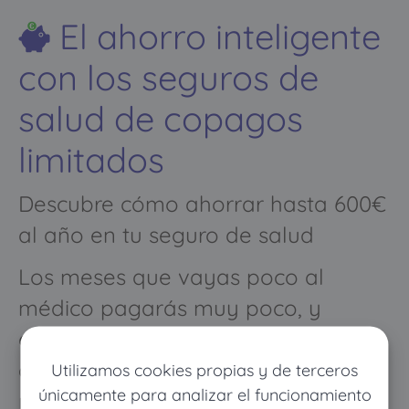
El ahorro inteligente
con los seguros de
salud de copagos
limitados
Descubre cómo ahorrar hasta 600€
al año en tu seguro de salud
Los meses que vayas poco al
médico pagarás muy poco, y
cuando vayas mucho pagarás
como con un seguro médico
Utilizamos cookies propias y de terceros
únicamente para analizar el funcionamiento
normal