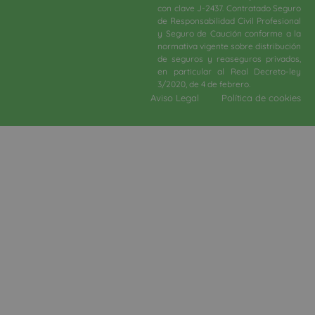
con clave J-2437. Contratado Seguro
de Responsabilidad Civil Profesional
y Seguro de Caución conforme a la
normativa vigente sobre distribución
de seguros y reaseguros privados,
en particular al Real Decreto-ley
3/2020, de 4 de febrero.​
Aviso Legal
Política de cookies