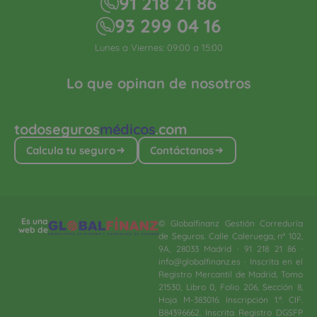
91 218 21 86
93 299 04 16
Lunes a Viernes: 09:00 a 15:00
Lo que opinan de nosotros
todoseguros
médicos
.com
Calcula tu seguro
Contáctanos
Es una
© Globalfinanz Gestión Correduría
web de
de Seguros. Calle Caleruega, nº 102,
9A, 28033 Madrid · 91 218 21 86 ·
info@globalfinanz.es · Inscrita en el
Registro Mercantil de Madrid, Tomo
21530, Libro 0, Folio 206, Sección 8,
Hoja M-383016. Inscripción 1.ª. CIF.
B84396662. Inscrita Registro DGSFP