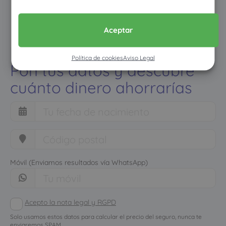
Aceptar
Política de cookies
Aviso Legal
Pon tus datos y descubre
cuánto dinero ahorrarías
Móvil (Enviamos resultados vía WhatsApp)
Acepto la nota legal y RGPD
Solo usamos estos datos para calcular el precio del seguro, nunca te
enviaremos SPAM