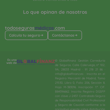
Lo que opinan de nosotros
todoseguros
médicos
.com
Calcula tu seguro
Contáctanos
Es una
© Globalfinanz Gestión Correduría
web de
de Seguros. Calle Caleruega, nº 102,
9A, 28033 Madrid · 91 218 21 86 ·
info@globalfinanz.es · Inscrita en el
Registro Mercantil de Madrid, Tomo
21530, Libro 0, Folio 206, Sección 8,
Hoja M-383016. Inscripción 1.ª. CIF.
B84396662. Inscrita Registro DGSFP
con clave J-2437. Contratado Seguro
de Responsabilidad Civil Profesional
y Seguro de Caución conforme a la
normativa vigente sobre distribución