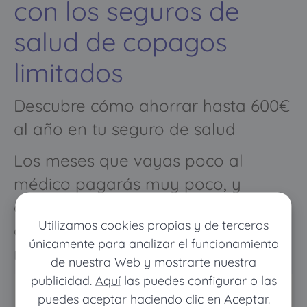
con los seguros de
salud de copagos
limitados
Descubre cómo ahorrar hasta 600€
al año en tu seguro de salud
Los meses que vayas poco al
médico pagarás muy poco, y
cuando vayas mucho pagarás
Utilizamos cookies propias y de terceros
como con un seguro médico
únicamente para analizar el funcionamiento
normal
de nuestra Web y mostrarte nuestra
publicidad.
Aquí
las puedes configurar o las
puedes aceptar haciendo clic en Aceptar.