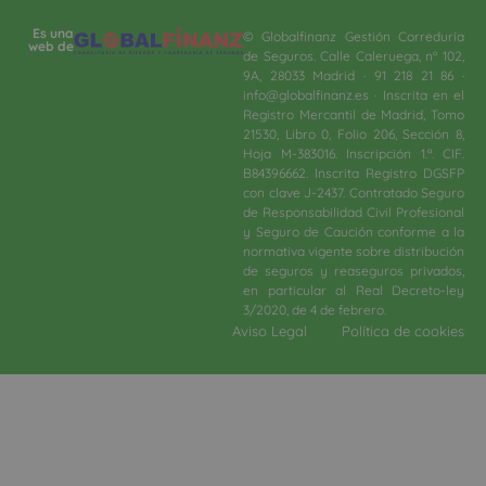
Es una
© Globalfinanz Gestión Correduría
web de
de Seguros. Calle Caleruega, nº 102,
9A, 28033 Madrid · 91 218 21 86 ·
info@globalfinanz.es · Inscrita en el
Registro Mercantil de Madrid, Tomo
21530, Libro 0, Folio 206, Sección 8,
Hoja M-383016. Inscripción 1.ª. CIF.
B84396662. Inscrita Registro DGSFP
con clave J-2437. Contratado Seguro
de Responsabilidad Civil Profesional
y Seguro de Caución conforme a la
normativa vigente sobre distribución
de seguros y reaseguros privados,
en particular al Real Decreto-ley
3/2020, de 4 de febrero.​
Aviso Legal
Política de cookies