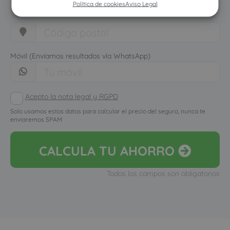
Política de cookies
Aviso Legal
Móvil (Enviamos resultados vía WhatsApp)
Acepto la nota legal y RGPD
Solo usamos estos datos para calcular el precio del seguro, nunca te
enviaremos SPAM
CALCULA
TU AHORRO
Todos los campos son obligatorios