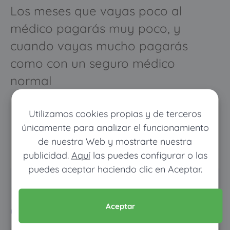
Los meses que vayas poco al
médico pagarás muy poco, y
cuando vayas mucho pagarás
como con un seguro médico
normal
Utilizamos cookies propias y de terceros
únicamente para analizar el funcionamiento
de nuestra Web y mostrarte nuestra
publicidad.
Aquí
las puedes configurar o las
puedes aceptar haciendo clic en Aceptar.
Pon tus datos y descubre
cuánto dinero ahorrarías
Aceptar