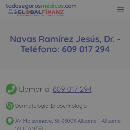
todoseguros
médicos
.com
Es una
web de
Navas Ramírez Jesús, Dr. -
Teléfono: 609 017 294
Llamar al
609 017 294
Dermatología, Endocrinología
AV Maisonnave, 36 03003 Alicante - Alicante
(ALICANTE)