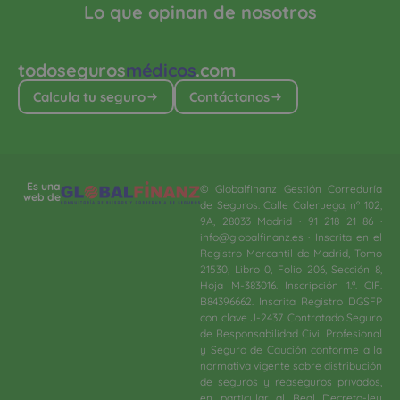
Lo que opinan de nosotros
todoseguros
médicos
.com
Calcula tu seguro
Contáctanos
Es una
© Globalfinanz Gestión Correduría
web de
de Seguros. Calle Caleruega, nº 102,
9A, 28033 Madrid · 91 218 21 86 ·
info@globalfinanz.es · Inscrita en el
Registro Mercantil de Madrid, Tomo
21530, Libro 0, Folio 206, Sección 8,
Hoja M-383016. Inscripción 1.ª. CIF.
B84396662. Inscrita Registro DGSFP
con clave J-2437. Contratado Seguro
de Responsabilidad Civil Profesional
y Seguro de Caución conforme a la
normativa vigente sobre distribución
de seguros y reaseguros privados,
en particular al Real Decreto-ley