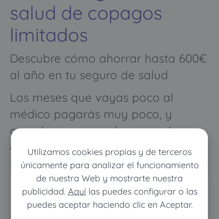
salud de copagos
limitados
Descubre cómo ahorrar hasta 600€
al año en tu seguro de salud
Los meses que vayas poco al
médico pagarás muy poco, y
cuando vayas mucho pagarás
como con un seguro médico
Utilizamos cookies propias y de terceros
normal
únicamente para analizar el funcionamiento
de nuestra Web y mostrarte nuestra
publicidad.
Aquí
las puedes configurar o las
puedes aceptar haciendo clic en Aceptar.