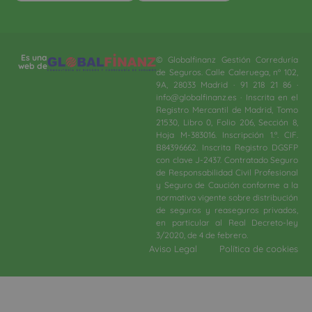
Es una
© Globalfinanz Gestión Correduría
web de
de Seguros. Calle Caleruega, nº 102,
9A, 28033 Madrid · 91 218 21 86 ·
info@globalfinanz.es · Inscrita en el
Registro Mercantil de Madrid, Tomo
21530, Libro 0, Folio 206, Sección 8,
Hoja M-383016. Inscripción 1.ª. CIF.
B84396662. Inscrita Registro DGSFP
con clave J-2437. Contratado Seguro
de Responsabilidad Civil Profesional
y Seguro de Caución conforme a la
normativa vigente sobre distribución
de seguros y reaseguros privados,
en particular al Real Decreto-ley
3/2020, de 4 de febrero.​
Aviso Legal
Política de cookies