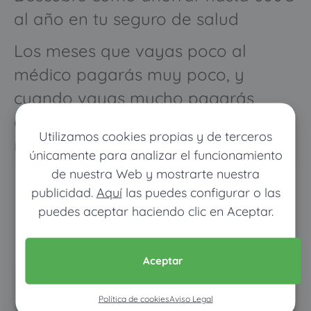
al año en tu seguro de salud
Los meses que vayas poco al
médico pagarás muy poco, y
cuando vayas mucho pagarás
como con un seguro médico
Utilizamos cookies propias y de terceros
normal
únicamente para analizar el funcionamiento
de nuestra Web y mostrarte nuestra
publicidad.
Aquí
las puedes configurar o las
puedes aceptar haciendo clic en Aceptar.
Aceptar
Pon tus datos y descubre
Política de cookies
Aviso Legal