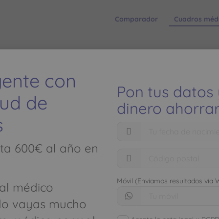
Comparador
Cuadros méd
LISADEN - Teléfono: 985 822 0
igente con
Pon tus datos
lud de
dinero ahorrar
s
El ahorro
ta 600€ al año en
seguros de
ología
Móvil (Enviamos resultados vía
al médico
limitados
BJ - 33120 PRAVIA
do vayas mucho
Descubre cómo aho