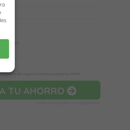
ra
e
des
 WhatsApp)
D
r el precio del seguro, nunca te enviaremos SPAM
LA
TU AHORRO
Todos los campos son obligatorios