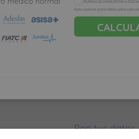
ro médico normal
Acepto la nota legal y RGP
seguro de salud
Solo usamos estos datos para calcula
Los meses que va
CALCUL
muy poco, y cuan
como con un segu
Pon tus datos
dinero ahorrar
Ver mapa más grande