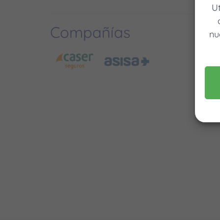
U
Compañías
nu