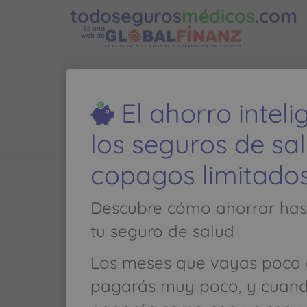
todoseguros
médicos
.com
Es una
web de
C
El ahorro intel
los seguros de sa
copagos limitado
Llamar al
985 822 083
Descubre cómo ahorrar has
tu seguro de salud
ODONTOLOGIA - IMPLANTES, Implant
Los meses que vayas poco 
PLAZA CONDE GUADALHORCE, 1 Piso 
pagarás muy poco, y cuan
(ASTURIAS)