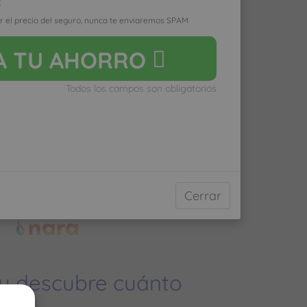
D
r el precio del seguro, nunca te enviaremos SPAM
yas poco al médico pagarás
A
TU AHORRO
do vayas mucho pagarás
Todos los campos son obligatorios
ro médico normal
Cerrar
 y descubre cuánto
ías