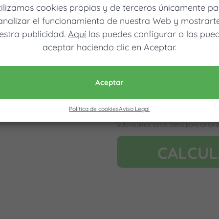
tilizamos cookies propias y de terceros únicamente pa
analizar el funcionamiento de nuestra Web y mostrart
estra publicidad.
Aquí
las puedes configurar o las pue
aceptar haciendo clic en Aceptar.
Móvil (Enviamos resultados vía
Aceptar
Política de cookies
Aviso Legal
Acepto la nota legal y RGP
Solo usamos estos datos para calcula
CALCU