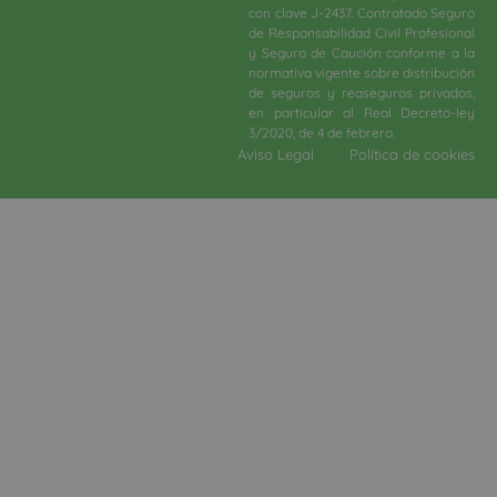
con clave J-2437. Contratado Seguro
de Responsabilidad Civil Profesional
y Seguro de Caución conforme a la
normativa vigente sobre distribución
de seguros y reaseguros privados,
en particular al Real Decreto-ley
3/2020, de 4 de febrero.​
Aviso Legal
Política de cookies