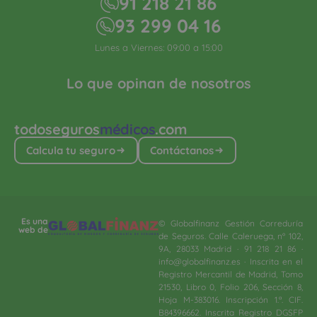
91 218 21 86
93 299 04 16
Lunes a Viernes: 09:00 a 15:00
Lo que opinan de nosotros
todoseguros
médicos
.com
Calcula tu seguro
Contáctanos
Es una
© Globalfinanz Gestión Correduría
web de
de Seguros. Calle Caleruega, nº 102,
9A, 28033 Madrid · 91 218 21 86 ·
info@globalfinanz.es · Inscrita en el
Registro Mercantil de Madrid, Tomo
21530, Libro 0, Folio 206, Sección 8,
Hoja M-383016. Inscripción 1.ª. CIF.
B84396662. Inscrita Registro DGSFP