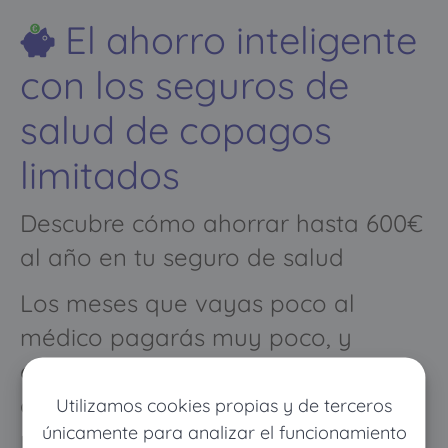
El ahorro inteligente
con los seguros de
salud de copagos
limitados
Descubre cómo ahorrar hasta 600€
al año en tu seguro de salud
Los meses que vayas poco al
médico pagarás muy poco, y
cuando vayas mucho pagarás
como con un seguro médico
Utilizamos cookies propias y de terceros
únicamente para analizar el funcionamiento
normal