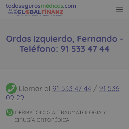
todoseguros
médicos
.com
Es una
web de
Ordas Izquierdo, Fernando -
Teléfono: 91 533 47 44
Llamar al
91 533 47 44
/
91 536
09 29
DERMATOLOGÍA, TRAUMATOLOGÍA Y
CIRUGÍA ORTOPÉDICA