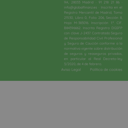
9A, 28033 Madrid · 91 218 21 86 ·
info@globalfinanz.es · Inscrita en el
Registro Mercantil de Madrid, Tomo
21530, Libro 0, Folio 206, Sección 8,
Hoja M-383016. Inscripción 1.ª. CIF.
B84396662. Inscrita Registro DGSFP
con clave J-2437. Contratado Seguro
de Responsabilidad Civil Profesional
y Seguro de Caución conforme a la
normativa vigente sobre distribución
de seguros y reaseguros privados,
en particular al Real Decreto-ley
3/2020, de 4 de febrero.​
Aviso Legal
Política de cookies