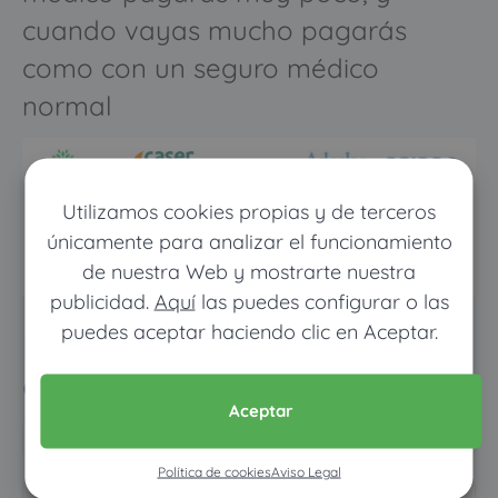
cuando vayas mucho pagarás
como con un seguro médico
normal
Utilizamos cookies propias y de terceros
únicamente para analizar el funcionamiento
de nuestra Web y mostrarte nuestra
publicidad.
Aquí
las puedes configurar o las
puedes aceptar haciendo clic en Aceptar.
Pon tus datos y descubre
cuánto dinero ahorrarías
Aceptar
Política de cookies
Aviso Legal