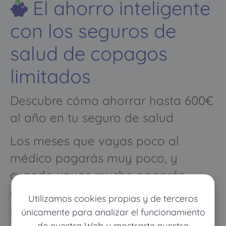
El ahorro inteligente
con los seguros de
salud de copagos
limitados
Descubre cómo ahorrar hasta 600€
al año en tu seguro de salud
Los meses que vayas poco al
médico pagarás muy poco, y
cuando vayas mucho pagarás
como con un seguro médico
Utilizamos cookies propias y de terceros
normal
únicamente para analizar el funcionamiento
de nuestra Web y mostrarte nuestra