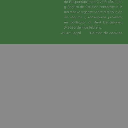
de Responsabilidad Civil Profesional
y Seguro de Caución conforme a la
normativa vigente sobre distribución
de seguros y reaseguros privados,
en particular al Real Decreto-ley
3/2020, de 4 de febrero.​
Aviso Legal
Política de cookies