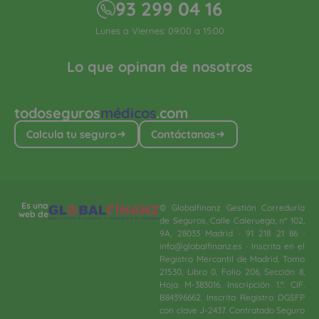
93 299 04 16
Lunes a Viernes: 09:00 a 15:00
Lo que opinan de nosotros
todoseguros
médicos
.com
Calcula tu seguro
Contáctanos
Es una
© Globalfinanz Gestión Correduría
web de
de Seguros. Calle Caleruega, nº 102,
9A, 28033 Madrid · 91 218 21 86 ·
info@globalfinanz.es · Inscrita en el
Registro Mercantil de Madrid, Tomo
21530, Libro 0, Folio 206, Sección 8,
Hoja M-383016. Inscripción 1.ª. CIF.
B84396662. Inscrita Registro DGSFP
con clave J-2437. Contratado Seguro