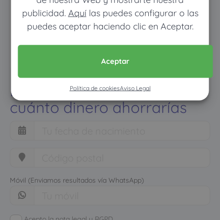
publicidad.
Aquí
las puedes configurar o las
puedes aceptar haciendo clic en Aceptar.
Aceptar
Pon tus datos y descubre
Política de cookies
Aviso Legal
cuánto dinero ahorrarías
Móvil (Enviamos resultados vía WhatsApp)
Acepto la nota legal y RGPD