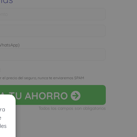
 WhatsApp)
D
r el precio del seguro, nunca te enviaremos SPAM
LA
TU AHORRO
Todos los campos son obligatorios
ra
e
des