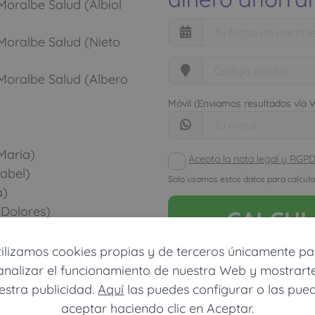
 Moralbe Salud (Albiol
 Moralbe Salud (Nieto
 Moralbe Salud (Albero
Móvil (Enviamos resultados vía
María)
Acepto la nota legal y RGP
sabel)
Solo usamos estos datos para calcula
a)
 Dolores)
CALCU
tilizamos cookies propias y de terceros únicamente pa
LINICA MORALBE SALUD
analizar el funcionamiento de nuestra Web y mostrart
estra publicidad.
Aquí
las puedes configurar o las pue
aceptar haciendo clic en Aceptar.