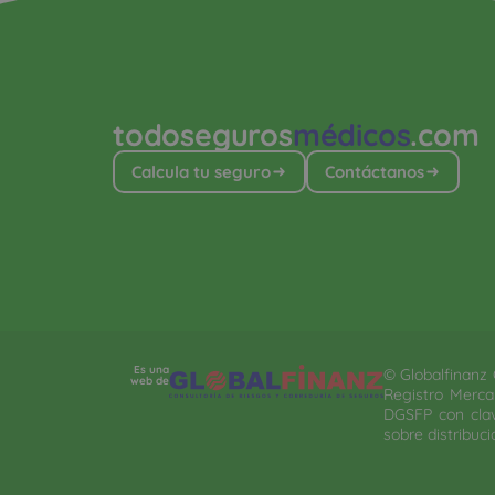
todoseguros
médicos
.com
Calcula tu seguro
Contáctanos
Es una
© Globalfinanz G
web de
Registro Mercan
DGSFP con clav
sobre distribuci