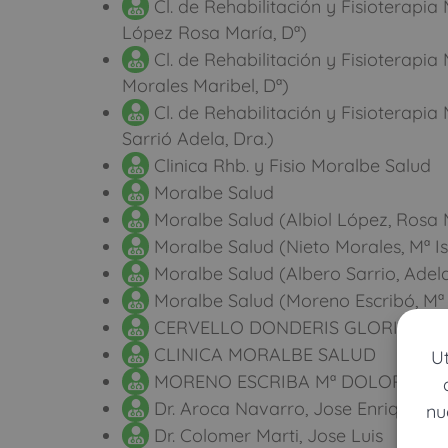
Cl. de Rehabilitación y Fisioterapia
López Rosa María, Dª)
Cl. de Rehabilitación y Fisioterapia
Morales Maribel, Dª)
Cl. de Rehabilitación y Fisioterapia
Sarrió Adela, Dra.)
Clinica Rhb. y Fisio Moralbe Salud
Moralbe Salud
Moralbe Salud (Albiol López, Rosa 
Moralbe Salud (Nieto Morales, Mª I
Moralbe Salud (Albero Sarrio, Adel
Moralbe Salud (Moreno Escribó, Mª
CERVELLO DONDERIS GLORIA
CLINICA MORALBE SALUD
U
MORENO ESCRIBA Mª DOLORES C
Dr. Aroca Navarro, Jose Enrique
nu
Dr. Colomer Marti, Jose Luis