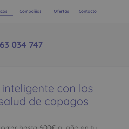
icos
Compañías
Ofertas
Contacto
63 034 747
 inteligente con los
 salud de copagos
rrar hasta 600€ al año en tu