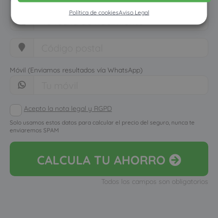
Política de cookies
Aviso Legal
Móvil (Enviamos resultados vía WhatsApp)
Acepto la nota legal y RGPD
Solo usamos estos datos para calcular el precio del seguro, nunca te
enviaremos SPAM
CALCULA
TU AHORRO
Todos los campos son obligatorios