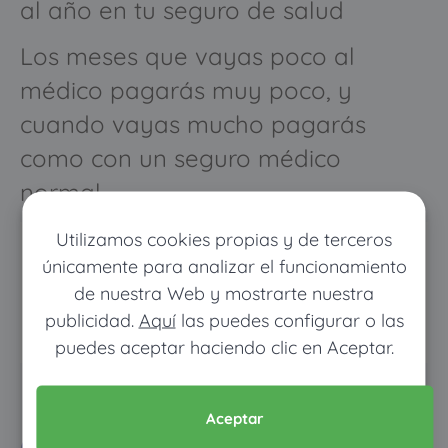
al año en tu seguro de salud
Los meses que vayas poco al
médico pagarás muy poco, y
cuando vayas mucho pagarás
como con un seguro médico
normal
Utilizamos cookies propias y de terceros
únicamente para analizar el funcionamiento
de nuestra Web y mostrarte nuestra
publicidad.
Aquí
las puedes configurar o las
puedes aceptar haciendo clic en Aceptar.
Pon tus datos y descubre
Aceptar
cuánto dinero ahorrarías