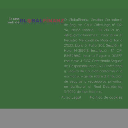
Es una
© Globalfinanz Gestión Correduría
web de
de Seguros. Calle Caleruega, nº 102,
9A, 28033 Madrid · 91 218 21 86 ·
info@globalfinanz.es · Inscrita en el
Registro Mercantil de Madrid, Tomo
21530, Libro 0, Folio 206, Sección 8,
Hoja M-383016. Inscripción 1.ª. CIF.
B84396662. Inscrita Registro DGSFP
con clave J-2437. Contratado Seguro
de Responsabilidad Civil Profesional
y Seguro de Caución conforme a la
normativa vigente sobre distribución
de seguros y reaseguros privados,
en particular al Real Decreto-ley
3/2020, de 4 de febrero.​
Aviso Legal
Política de cookies