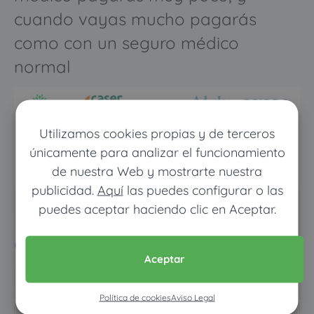
cuando vayas mucho pagarás
como con un seguro médico
normal
Utilizamos cookies propias y de terceros
únicamente para analizar el funcionamiento
de nuestra Web y mostrarte nuestra
publicidad.
Aquí
las puedes configurar o las
puedes aceptar haciendo clic en Aceptar.
Pon tus datos y descubre
cuánto dinero ahorrarías
Aceptar
Política de cookies
Aviso Legal