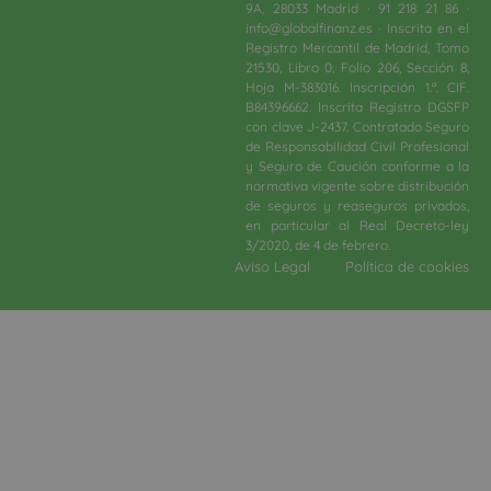
9A, 28033 Madrid · 91 218 21 86 ·
info@globalfinanz.es · Inscrita en el
Registro Mercantil de Madrid, Tomo
21530, Libro 0, Folio 206, Sección 8,
Hoja M-383016. Inscripción 1.ª. CIF.
B84396662. Inscrita Registro DGSFP
con clave J-2437. Contratado Seguro
de Responsabilidad Civil Profesional
y Seguro de Caución conforme a la
normativa vigente sobre distribución
de seguros y reaseguros privados,
en particular al Real Decreto-ley
3/2020, de 4 de febrero.​
Aviso Legal
Política de cookies