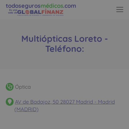
todoseguros
médicos
.com
Es una
web de
Multiópticas Loreto -
Teléfono:
Óptica
AV de Badajoz, 50 28027 Madrid - Madrid
(MADRID)