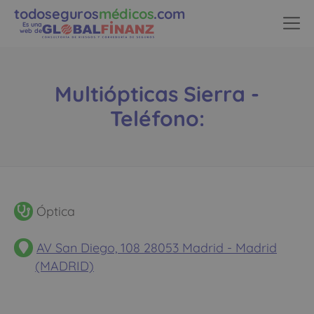
todoseguros
médicos
.com
Es una
web de
Multiópticas Sierra -
Teléfono:
Óptica
AV San Diego, 108 28053 Madrid - Madrid
(MADRID)