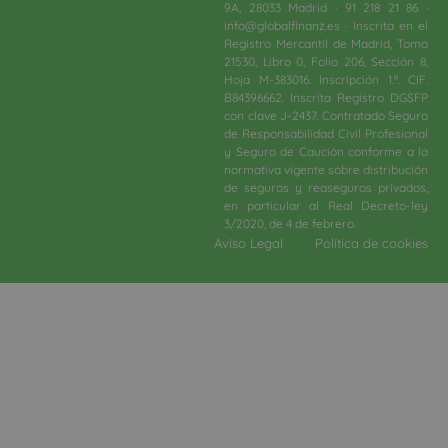
9A, 28033 Madrid · 91 218 21 86 ·
info@globalfinanz.es · Inscrita en el
Registro Mercantil de Madrid, Tomo
21530, Libro 0, Folio 206, Sección 8,
Hoja M-383016. Inscripción 1.ª. CIF.
B84396662. Inscrita Registro DGSFP
con clave J-2437. Contratado Seguro
de Responsabilidad Civil Profesional
y Seguro de Caución conforme a la
normativa vigente sobre distribución
de seguros y reaseguros privados,
en particular al Real Decreto-ley
3/2020, de 4 de febrero.​
Aviso Legal
Política de cookies