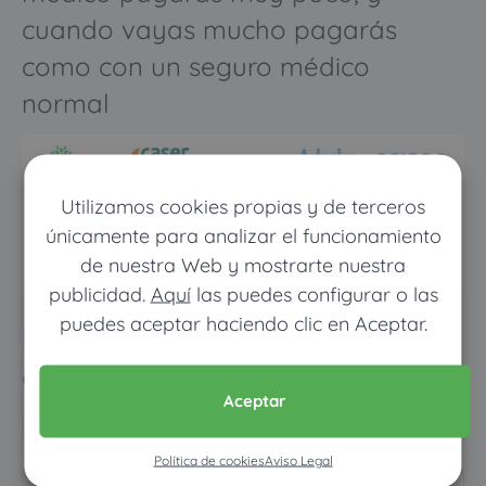
cuando vayas mucho pagarás
como con un seguro médico
normal
Utilizamos cookies propias y de terceros
únicamente para analizar el funcionamiento
de nuestra Web y mostrarte nuestra
publicidad.
Aquí
las puedes configurar o las
puedes aceptar haciendo clic en Aceptar.
Pon tus datos y descubre
cuánto dinero ahorrarías
Aceptar
Política de cookies
Aviso Legal