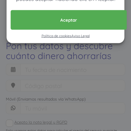
Aceptar
Política de cookies
Aviso Legal
Pon tus datos y descubre
cuánto dinero ahorrarías
Móvil (Enviamos resultados vía WhatsApp)
Acepto la nota legal y RGPD
Solo usamos estos datos para calcular el precio del seguro, nunca te