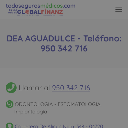
todoseguros
médicos
.com
Es una
web de
DEA AGUADULCE - Teléfono:
950 342 716
Llamar al
950 342 716
ODONTOLOGIA - ESTOMATOLOGIA,
Implantología
Carretera De Alicun Num. 348 - 04720