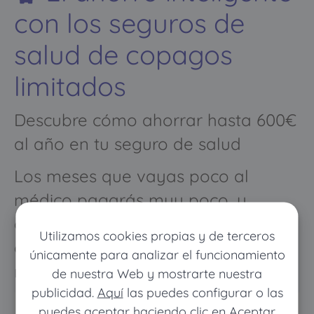
con los seguros de
salud de copagos
limitados
Descubre cómo ahorrar hasta 600€
al año en tu seguro de salud
Los meses que vayas poco al
médico pagarás muy poco, y
cuando vayas mucho pagarás
Utilizamos cookies propias y de terceros
como con un seguro médico
únicamente para analizar el funcionamiento
normal
de nuestra Web y mostrarte nuestra
publicidad.
Aquí
las puedes configurar o las
puedes aceptar haciendo clic en Aceptar.