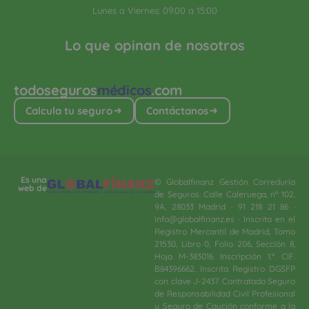
Lunes a Viernes: 09:00 a 15:00
Lo que opinan de nosotros
todoseguros
médicos
.com
Calcula tu seguro
Contáctanos
Es una
© Globalfinanz Gestión Correduría
web de
de Seguros. Calle Caleruega, nº 102,
9A, 28033 Madrid · 91 218 21 86 ·
info@globalfinanz.es · Inscrita en el
Registro Mercantil de Madrid, Tomo
21530, Libro 0, Folio 206, Sección 8,
Hoja M-383016. Inscripción 1.ª. CIF.
B84396662. Inscrita Registro DGSFP
con clave J-2437. Contratado Seguro
de Responsabilidad Civil Profesional
y Seguro de Caución conforme a la