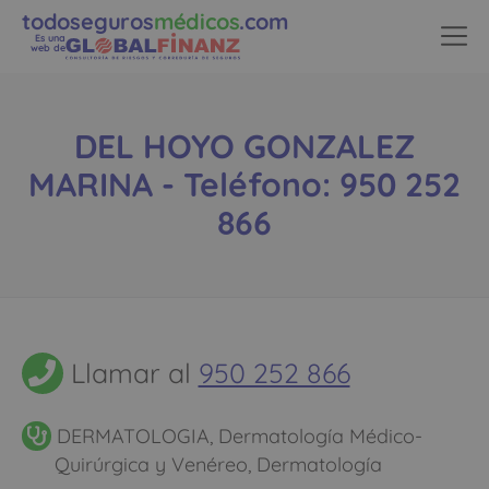
todoseguros
médicos
.com
Es una
web de
DEL HOYO GONZALEZ
MARINA - Teléfono: 950 252
866
Llamar al
950 252 866
DERMATOLOGIA, Dermatología Médico-
Quirúrgica y Venéreo, Dermatología