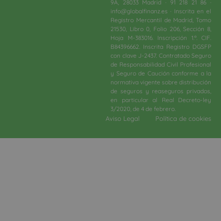
9A, 28033 Madrid · 91 218 21 86 ·
info@globalfinanz.es · Inscrita en el
Registro Mercantil de Madrid, Tomo
21530, Libro 0, Folio 206, Sección 8,
Hoja M-383016. Inscripción 1.ª. CIF.
B84396662. Inscrita Registro DGSFP
con clave J-2437. Contratado Seguro
de Responsabilidad Civil Profesional
y Seguro de Caución conforme a la
normativa vigente sobre distribución
de seguros y reaseguros privados,
en particular al Real Decreto-ley
3/2020, de 4 de febrero.​
Aviso Legal
Política de cookies