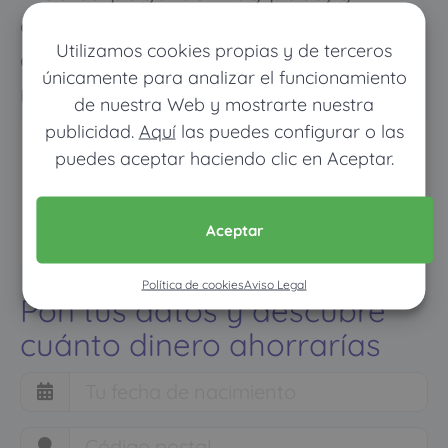
cuando vayas mucho pagarás
Utilizamos cookies propias y de terceros
como con un seguro médico
únicamente para analizar el funcionamiento
normal
de nuestra Web y mostrarte nuestra
publicidad.
Aquí
las puedes configurar o las
puedes aceptar haciendo clic en Aceptar.
Aceptar
Política de cookies
Aviso Legal
Pon tus datos y descubre
cuánto dinero ahorrarías