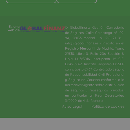
Es una
© Globalfinanz Gestión Correduría
web de
de Seguros. Calle Caleruega, nº 102,
9A, 28033 Madrid · 91 218 21 86 ·
info@globalfinanz.es · Inscrita en el
Registro Mercantil de Madrid, Tomo
21530, Libro 0, Folio 206, Sección 8,
Hoja M-383016. Inscripción 1.ª. CIF.
B84396662. Inscrita Registro DGSFP
con clave J-2437. Contratado Seguro
de Responsabilidad Civil Profesional
y Seguro de Caución conforme a la
normativa vigente sobre distribución
de seguros y reaseguros privados,
en particular al Real Decreto-ley
3/2020, de 4 de febrero.​
Aviso Legal
Política de cookies