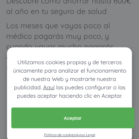
Descubre cómo ahorrar hasta 600€
al año en tu seguro de salud
Los meses que vayas poco al
médico pagarás muy poco, y
cuando vayas mucho pagarás
como con un seguro médico
Utilizamos cookies propias y de terceros
normal
únicamente para analizar el funcionamiento
de nuestra Web y mostrarte nuestra
publicidad.
Aquí
las puedes configurar o las
puedes aceptar haciendo clic en Aceptar.
Aceptar
Pon tus datos y descubre
Política de cookies
Aviso Legal