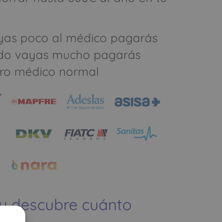
yas poco al médico pagarás
do vayas mucho pagarás
ro médico normal
 y descubre cuánto
ías