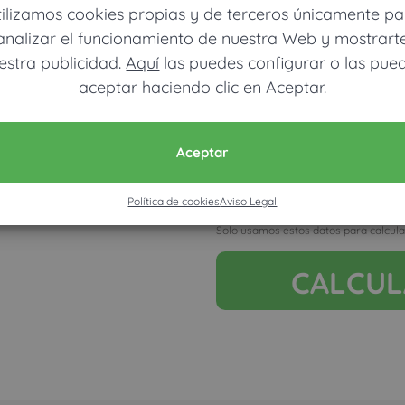
tilizamos cookies propias y de terceros únicamente pa
analizar el funcionamiento de nuestra Web y mostrart
estra publicidad.
Aquí
las puedes configurar o las pue
aceptar haciendo clic en Aceptar.
Móvil (Enviamos resultados vía
Aceptar
Política de cookies
Aviso Legal
Acepto la nota legal y RGP
Solo usamos estos datos para calcula
CALCU