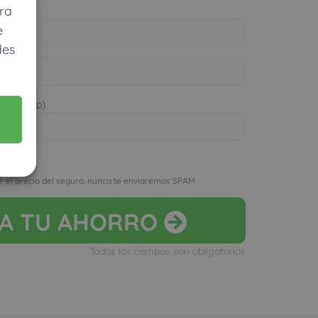
ra
e
des
 WhatsApp)
D
r el precio del seguro, nunca te enviaremos SPAM
LA
TU AHORRO
Todos los campos son obligatorios