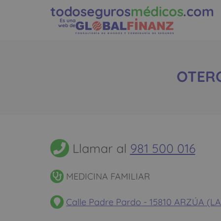
todoseguros
médicos
.com
Es una
web de
OTERO
Llamar al
981 500 016
MEDICINA FAMILIAR
Calle Padre Pardo - 15810 ARZÚA (