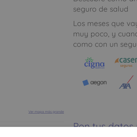
seguro de salud
Los meses que va
muy poco, y cuan
como con un segu
Ver mapa más grande
Pon tus datos
dinero ahorrar