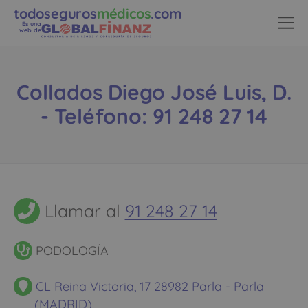
todoseguros
médicos
.com
Es una
web de
Collados Diego José Luis, D.
- Teléfono: 91 248 27 14
Llamar al
91 248 27 14
PODOLOGÍA
CL Reina Victoria, 17 28982 Parla - Parla
(MADRID)