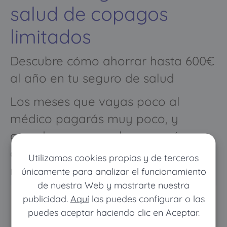
salud de copagos
limitados
Descubre cómo ahorrar hasta 600€
al año en tu seguro de salud
Los meses que vayas poco al
médico pagarás muy poco, y
cuando vayas mucho pagarás
como con un seguro médico
Utilizamos cookies propias y de terceros
normal
únicamente para analizar el funcionamiento
de nuestra Web y mostrarte nuestra
publicidad.
Aquí
las puedes configurar o las
puedes aceptar haciendo clic en Aceptar.