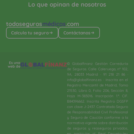
Lo que opinan de nosotros
todoseguros
médicos
.com
Calcula tu seguro
Contáctanos
Es una
© Globalfinanz Gestión Correduría
web de
de Seguros. Calle Caleruega, nº 102,
9A, 28033 Madrid · 91 218 21 86 ·
info@globalfinanz.es · Inscrita en el
Registro Mercantil de Madrid, Tomo
21530, Libro 0, Folio 206, Sección 8,
Hoja M-383016. Inscripción 1.ª. CIF.
B84396662. Inscrita Registro DGSFP
con clave J-2437. Contratado Seguro
de Responsabilidad Civil Profesional
y Seguro de Caución conforme a la
normativa vigente sobre distribución
de seguros y reaseguros privados,
en particular al Real Decreto-ley