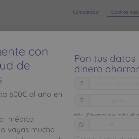
Comparador
Cuadros méd
ATRECNON - Teléfono: 936 620 
igente con
Pon tus datos
lud de
dinero ahorrar
s
El ahorro
ta 600€ al año en
seguros de
IGESTIVO, OBSTETRICIA
Móvil (Enviamos resultados vía
al médico
limitados
do vayas mucho
2 BARCELONA
Descubre cómo aho