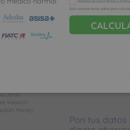
ro médico normal
Acepto la nota legal y RGP
seguro de salud
Solo usamos estos datos para calcula
Los meses que va
CALCUL
muy poco, y cuan
s en este
como con un segu
ordi)
bano, Gemma)
elix)
, Jordi)
ez Velasco)
itart, Marta)
Pon tus datos
dinero ahorrar