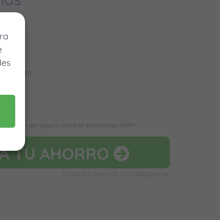
ra
e
des
 WhatsApp)
D
r el precio del seguro, nunca te enviaremos SPAM
LA
TU AHORRO
Todos los campos son obligatorios