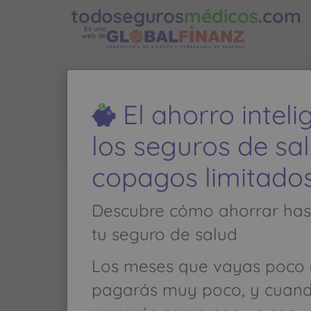
todoseguros
médicos
.com
Es una
web de
DI
El ahorro intel
los seguros de sa
copagos limitado
Llamar al
936 620 500
Descubre cómo ahorrar has
tu seguro de salud
CIRUGIA GENERAL Y DEL APARATO D
Los meses que vayas poco 
Y GINECOLOGÍA
pagarás muy poco, y cuan
VILANA Nº 12 DESPACHO 187 - 0802