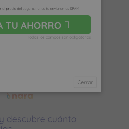
D
r el precio del seguro, nunca te enviaremos SPAM
yas poco al médico pagarás
A
TU AHORRO
do vayas mucho pagarás
Todos los campos son obligatorios
ro médico normal
Cerrar
 y descubre cuánto
ías