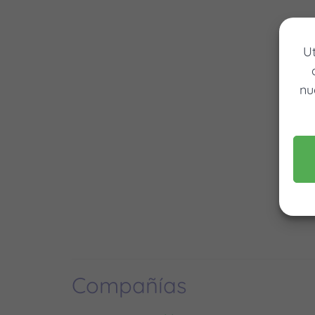
U
nu
Compañías