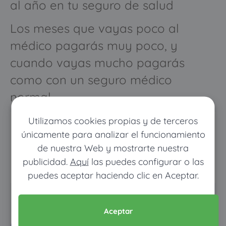
al año en tu seguro de salud
Los meses que vayas poco al
médico pagarás muy poco, y
cuando vayas mucho pagarás
como con un seguro médico
normal
Utilizamos cookies propias y de terceros
únicamente para analizar el funcionamiento
de nuestra Web y mostrarte nuestra
publicidad.
Aquí
las puedes configurar o las
puedes aceptar haciendo clic en Aceptar.
Pon tus datos y descubre
Aceptar
cuánto dinero ahorrarías