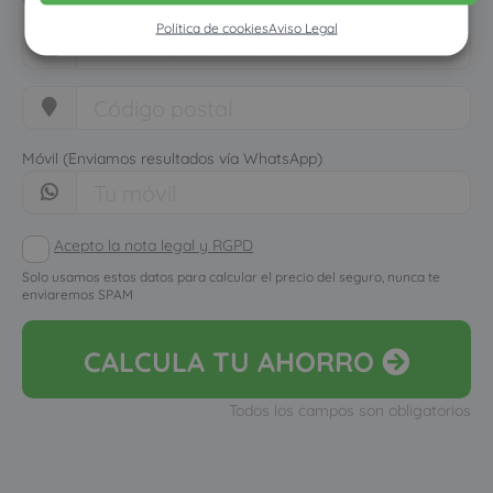
Política de cookies
Aviso Legal
Móvil (Enviamos resultados vía WhatsApp)
Acepto la nota legal y RGPD
Solo usamos estos datos para calcular el precio del seguro, nunca te
enviaremos SPAM
CALCULA
TU AHORRO
Todos los campos son obligatorios