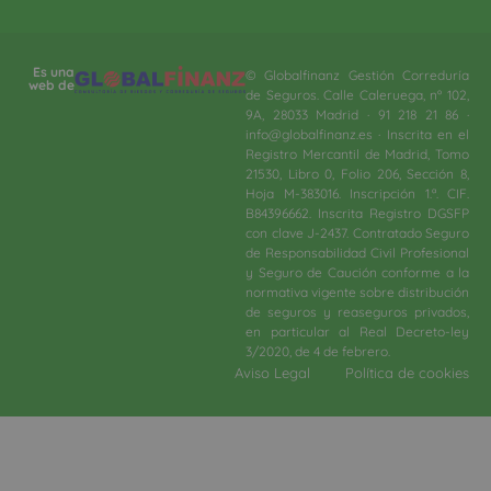
Es una
© Globalfinanz Gestión Correduría
web de
de Seguros. Calle Caleruega, nº 102,
9A, 28033 Madrid · 91 218 21 86 ·
info@globalfinanz.es · Inscrita en el
Registro Mercantil de Madrid, Tomo
21530, Libro 0, Folio 206, Sección 8,
Hoja M-383016. Inscripción 1.ª. CIF.
B84396662. Inscrita Registro DGSFP
con clave J-2437. Contratado Seguro
de Responsabilidad Civil Profesional
y Seguro de Caución conforme a la
normativa vigente sobre distribución
de seguros y reaseguros privados,
en particular al Real Decreto-ley
3/2020, de 4 de febrero.​
Aviso Legal
Política de cookies