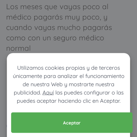
Los meses que vayas poco al
médico pagarás muy poco, y
cuando vayas mucho pagarás
como con un seguro médico
normal
Utilizamos cookies propias y de terceros
únicamente para analizar el funcionamiento
de nuestra Web y mostrarte nuestra
publicidad.
Aquí
las puedes configurar o las
puedes aceptar haciendo clic en Aceptar.
Pon tus datos y descubre
cuánto dinero ahorrarías
Aceptar