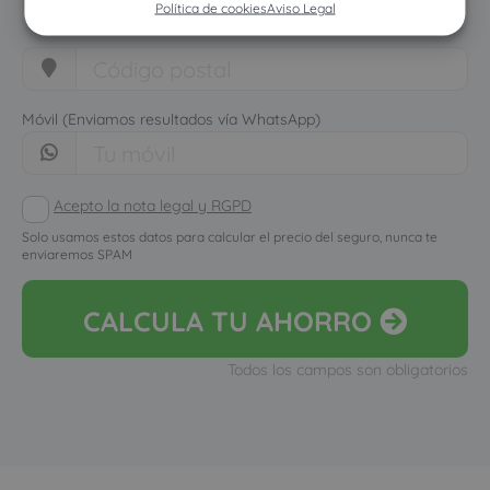
Política de cookies
Aviso Legal
Móvil (Enviamos resultados vía WhatsApp)
Acepto la nota legal y RGPD
Solo usamos estos datos para calcular el precio del seguro, nunca te
enviaremos SPAM
CALCULA
TU AHORRO
Todos los campos son obligatorios