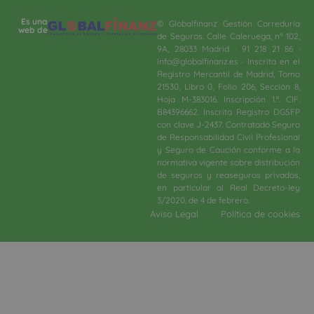
Es una
© Globalfinanz Gestión Correduría
web de
de Seguros. Calle Caleruega, nº 102,
9A, 28033 Madrid · 91 218 21 86 ·
info@globalfinanz.es · Inscrita en el
Registro Mercantil de Madrid, Tomo
21530, Libro 0, Folio 206, Sección 8,
Hoja M-383016. Inscripción 1.ª. CIF.
B84396662. Inscrita Registro DGSFP
con clave J-2437. Contratado Seguro
de Responsabilidad Civil Profesional
y Seguro de Caución conforme a la
normativa vigente sobre distribución
de seguros y reaseguros privados,
en particular al Real Decreto-ley
3/2020, de 4 de febrero.​
Aviso Legal
Política de cookies