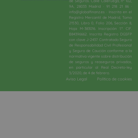
de Seguros. Calle Caleruega, nº 102,
9A, 28033 Madrid · 91 218 21 86 ·
info@globalfinanz.es · Inscrita en el
Registro Mercantil de Madrid, Tomo
21530, Libro 0, Folio 206, Sección 8,
Hoja M-383016. Inscripción 1.ª. CIF.
B84396662. Inscrita Registro DGSFP
con clave J-2437. Contratado Seguro
de Responsabilidad Civil Profesional
y Seguro de Caución conforme a la
normativa vigente sobre distribución
de seguros y reaseguros privados,
en particular al Real Decreto-ley
3/2020, de 4 de febrero.​
Aviso Legal
Política de cookies