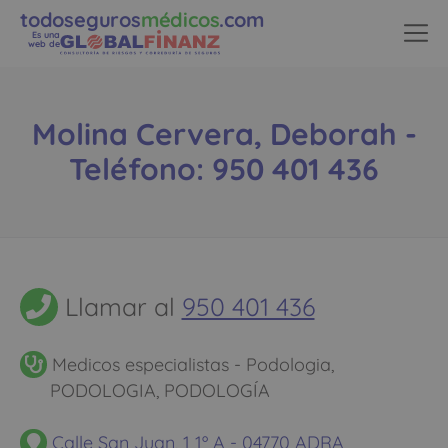
todoseguros
médicos
.com
Es una
web de
Molina Cervera, Deborah -
Teléfono: 950 401 436
Llamar al
950 401 436
Medicos especialistas - Podologia,
PODOLOGIA, PODOLOGÍA
Calle San Juan, 1 1º A - 04770 ADRA