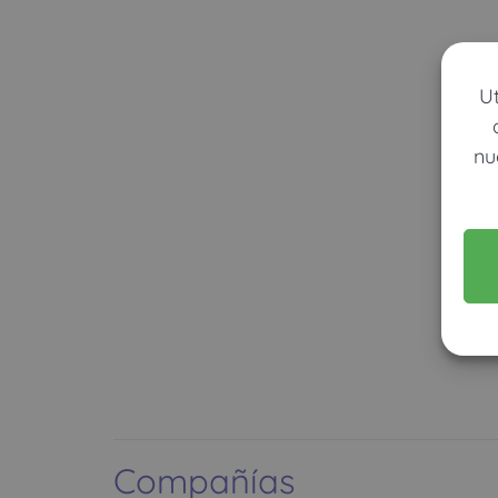
U
nu
Compañías