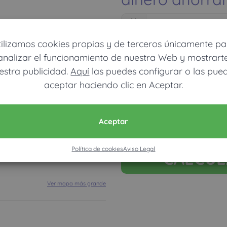
tilizamos cookies propias y de terceros únicamente pa
analizar el funcionamiento de nuestra Web y mostrart
estra publicidad.
Aquí
las puedes configurar o las pue
Móvil (Enviamos resultados vía
aceptar haciendo clic en Aceptar.
Acepto la nota legal y RGP
Aceptar
Solo usamos estos datos para calcula
Política de cookies
Aviso Legal
CALCU
Ver mapa más grande