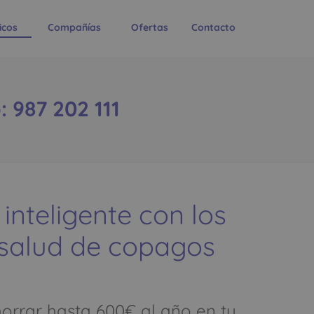
icos
Compañías
Ofertas
Contacto
987 202 111
 inteligente con los
 salud de copagos
rrar hasta 600€ al año en tu