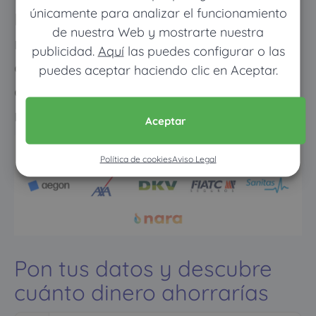
únicamente para analizar el funcionamiento
Los meses que vayas poco al
de nuestra Web y mostrarte nuestra
médico pagarás muy poco, y
publicidad.
Aquí
las puedes configurar o las
cuando vayas mucho pagarás
puedes aceptar haciendo clic en Aceptar.
como con un seguro médico
normal
Aceptar
Política de cookies
Aviso Legal
Pon tus datos y descubre
cuánto dinero ahorrarías