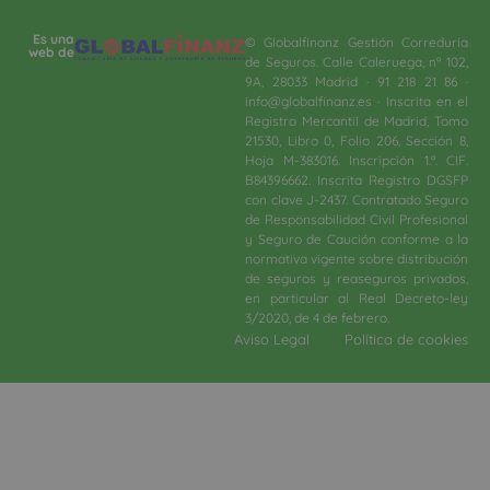
Es una
© Globalfinanz Gestión Correduría
web de
de Seguros. Calle Caleruega, nº 102,
9A, 28033 Madrid · 91 218 21 86 ·
info@globalfinanz.es · Inscrita en el
Registro Mercantil de Madrid, Tomo
21530, Libro 0, Folio 206, Sección 8,
Hoja M-383016. Inscripción 1.ª. CIF.
B84396662. Inscrita Registro DGSFP
con clave J-2437. Contratado Seguro
de Responsabilidad Civil Profesional
y Seguro de Caución conforme a la
normativa vigente sobre distribución
de seguros y reaseguros privados,
en particular al Real Decreto-ley
3/2020, de 4 de febrero.​
Aviso Legal
Política de cookies