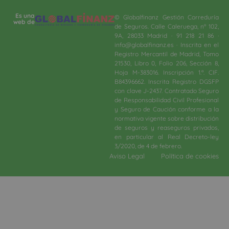
Es una
© Globalfinanz Gestión Correduría
web de
de Seguros. Calle Caleruega, nº 102,
9A, 28033 Madrid · 91 218 21 86 ·
info@globalfinanz.es · Inscrita en el
Registro Mercantil de Madrid, Tomo
21530, Libro 0, Folio 206, Sección 8,
Hoja M-383016. Inscripción 1.ª. CIF.
B84396662. Inscrita Registro DGSFP
con clave J-2437. Contratado Seguro
de Responsabilidad Civil Profesional
y Seguro de Caución conforme a la
normativa vigente sobre distribución
de seguros y reaseguros privados,
en particular al Real Decreto-ley
3/2020, de 4 de febrero.​
Aviso Legal
Política de cookies