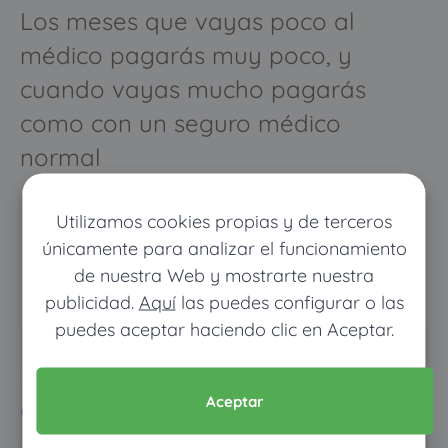
Los meses que vayas poco al
médico pagarás muy poco, y
cuando vayas mucho pagarás
como con un seguro médico
normal
Utilizamos cookies propias y de terceros
únicamente para analizar el funcionamiento
de nuestra Web y mostrarte nuestra
publicidad.
Aquí
las puedes configurar o las
puedes aceptar haciendo clic en Aceptar.
Pon tus datos y descubre
cuánto dinero ahorrarías
Aceptar