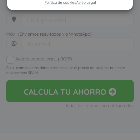
Política de cookies
Aviso Legal
Móvil (Enviamos resultados vía WhatsApp)
Acepto la nota legal y RGPD
Solo usamos estos datos para calcular el precio del seguro, nunca te
enviaremos SPAM
CALCULA
TU AHORRO
Todos los campos son obligatorios