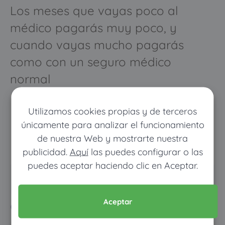
Los meses que vayas poco al
médico pagarás muy poco, y
cuando vayas mucho pagarás
como con un seguro médico
normal
Utilizamos cookies propias y de terceros
únicamente para analizar el funcionamiento
de nuestra Web y mostrarte nuestra
publicidad.
Aquí
las puedes configurar o las
puedes aceptar haciendo clic en Aceptar.
Pon tus datos y descubre
cuánto dinero ahorrarías
Aceptar