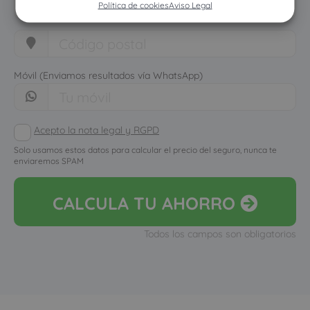
Política de cookies
Aviso Legal
Móvil (Enviamos resultados vía WhatsApp)
Acepto la nota legal y RGPD
Solo usamos estos datos para calcular el precio del seguro, nunca te
enviaremos SPAM
CALCULA
TU AHORRO
Todos los campos son obligatorios