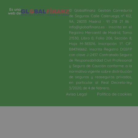
Es una
© Globalfinanz Gestión Correduría
web de
de Seguros. Calle Caleruega, nº 102,
9A, 28033 Madrid · 91 218 21 86 ·
info@globalfinanz.es · Inscrita en el
Registro Mercantil de Madrid, Tomo
21530, Libro 0, Folio 206, Sección 8,
Hoja M-383016. Inscripción 1.ª. CIF.
B84396662. Inscrita Registro DGSFP
con clave J-2437. Contratado Seguro
de Responsabilidad Civil Profesional
y Seguro de Caución conforme a la
normativa vigente sobre distribución
de seguros y reaseguros privados,
en particular al Real Decreto-ley
3/2020, de 4 de febrero.​
Aviso Legal
Política de cookies