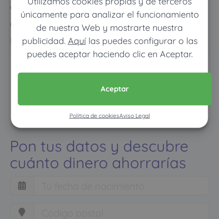
Utilizamos cookies propias y de terceros
cuando vayas mucho pagarás
únicamente para analizar el funcionamiento
como con un seguro médico
de nuestra Web y mostrarte nuestra
normal
publicidad.
Aquí
las puedes configurar o las
puedes aceptar haciendo clic en Aceptar.
Aceptar
Política de cookies
Aviso Legal
Pon tus datos y descubre
cuánto dinero ahorrarías