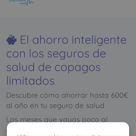
El ahorro inteligente
con los seguros de
salud de copagos
limitados
Descubre cómo ahorrar hasta 600€
al año en tu seguro de salud
Los meses que vayas poco al
médico pagarás muy poco, y