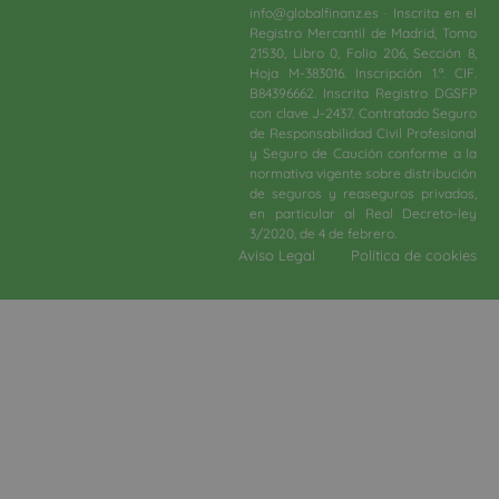
info@globalfinanz.es · Inscrita en el
Registro Mercantil de Madrid, Tomo
21530, Libro 0, Folio 206, Sección 8,
Hoja M-383016. Inscripción 1.ª. CIF.
B84396662. Inscrita Registro DGSFP
con clave J-2437. Contratado Seguro
de Responsabilidad Civil Profesional
y Seguro de Caución conforme a la
normativa vigente sobre distribución
de seguros y reaseguros privados,
en particular al Real Decreto-ley
3/2020, de 4 de febrero.​
Aviso Legal
Política de cookies