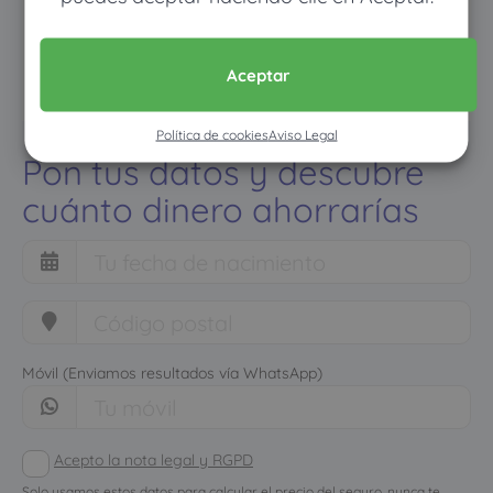
Aceptar
Política de cookies
Aviso Legal
Pon tus datos y descubre
cuánto dinero ahorrarías
Móvil (Enviamos resultados vía WhatsApp)
Acepto la nota legal y RGPD
Solo usamos estos datos para calcular el precio del seguro, nunca te