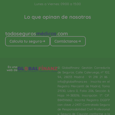
Lunes a Viernes: 09:00 a 15:00
Lo que opinan de nosotros
todoseguros
médicos
.com
Calcula tu seguro
Contáctanos
Es una
© Globalfinanz Gestión Correduría
web de
de Seguros. Calle Caleruega, nº 102,
9A, 28033 Madrid · 91 218 21 86 ·
info@globalfinanz.es · Inscrita en el
Registro Mercantil de Madrid, Tomo
21530, Libro 0, Folio 206, Sección 8,
Hoja M-383016. Inscripción 1.ª. CIF.
B84396662. Inscrita Registro DGSFP
con clave J-2437. Contratado Seguro
de Responsabilidad Civil Profesional
y Seguro de Caución conforme a la