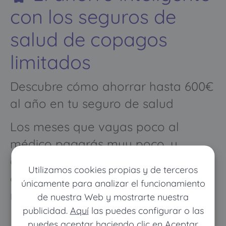
con los seguros de
salud de copagos
limitados
Descubre cómo ahorrar hasta 600€
al año en tu seguro de salud
Los meses que vayas poco al
médico pagarás muy poco, y
cuando vayas mucho pagarás
Utilizamos cookies propias y de terceros
como con un seguro médico
únicamente para analizar el funcionamiento
normal
de nuestra Web y mostrarte nuestra
publicidad.
Aquí
las puedes configurar o las
puedes aceptar haciendo clic en Aceptar.