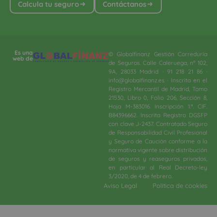
Calcula tu seguro
Contáctanos
Es una
© Globalfinanz Gestión Correduría
web de
de Seguros. Calle Caleruega, nº 102,
9A, 28033 Madrid · 91 218 21 86 ·
info@globalfinanz.es · Inscrita en el
Registro Mercantil de Madrid, Tomo
21530, Libro 0, Folio 206, Sección 8,
Hoja M-383016. Inscripción 1.ª. CIF.
B84396662. Inscrita Registro DGSFP
con clave J-2437. Contratado Seguro
de Responsabilidad Civil Profesional
y Seguro de Caución conforme a la
normativa vigente sobre distribución
de seguros y reaseguros privados,
en particular al Real Decreto-ley
3/2020, de 4 de febrero.​
Aviso Legal
Política de cookies