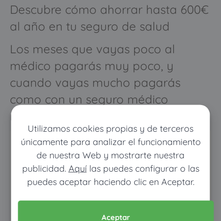
Descubre cómo ahorrar hasta 600€
al año en tu seguro de salud
Los meses que vayas poco al
médico pagarás muy poco, y
cuando vayas mucho pagarás
como con un seguro médico
normal
Utilizamos cookies propias y de terceros
únicamente para analizar el funcionamiento
de nuestra Web y mostrarte nuestra
publicidad.
Aquí
las puedes configurar o las
puedes aceptar haciendo clic en Aceptar.
Aceptar