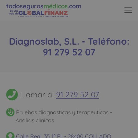
todoseguros
médicos
.com
Es una
web de
Diagnoslab, S.L. - Teléfono:
91 279 52 07
Llamar al
91 279 52 07
Pruebas diagnosticas y terapeuticas -
Analisis clinicos
Calle Real, 35 1ª Pl. - 28400 COLLADO