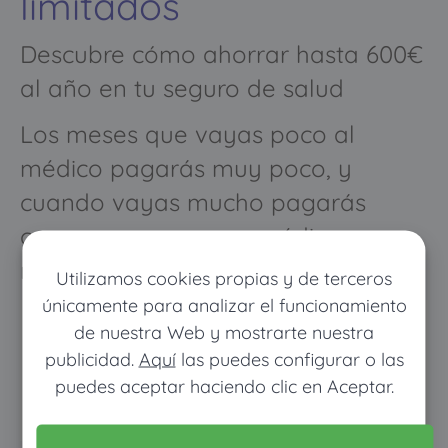
limitados
Descubre cómo ahorrar hasta 600€
al año en tu seguro de salud
Los meses que vayas poco al
médico pagarás muy poco, y
cuando vayas mucho pagarás
como con un seguro médico
normal
Utilizamos cookies propias y de terceros
únicamente para analizar el funcionamiento
de nuestra Web y mostrarte nuestra
publicidad.
Aquí
las puedes configurar o las
puedes aceptar haciendo clic en Aceptar.