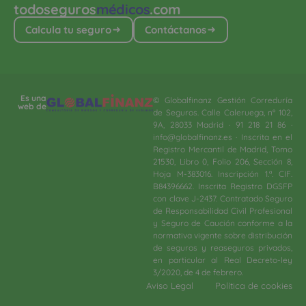
todoseguros
médicos
.com
Calcula tu seguro
Contáctanos
Es una
© Globalfinanz Gestión Correduría
web de
de Seguros. Calle Caleruega, nº 102,
9A, 28033 Madrid · 91 218 21 86 ·
info@globalfinanz.es · Inscrita en el
Registro Mercantil de Madrid, Tomo
21530, Libro 0, Folio 206, Sección 8,
Hoja M-383016. Inscripción 1.ª. CIF.
B84396662. Inscrita Registro DGSFP
con clave J-2437. Contratado Seguro
de Responsabilidad Civil Profesional
y Seguro de Caución conforme a la
normativa vigente sobre distribución
de seguros y reaseguros privados,
en particular al Real Decreto-ley
3/2020, de 4 de febrero.​
Aviso Legal
Política de cookies