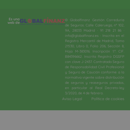
Es una
© Globalfinanz Gestión Correduría
web de
de Seguros. Calle Caleruega, nº 102,
9A, 28033 Madrid · 91 218 21 86 ·
info@globalfinanz.es · Inscrita en el
Registro Mercantil de Madrid, Tomo
21530, Libro 0, Folio 206, Sección 8,
Hoja M-383016. Inscripción 1.ª. CIF.
B84396662. Inscrita Registro DGSFP
con clave J-2437. Contratado Seguro
de Responsabilidad Civil Profesional
y Seguro de Caución conforme a la
normativa vigente sobre distribución
de seguros y reaseguros privados,
en particular al Real Decreto-ley
3/2020, de 4 de febrero.​
Aviso Legal
Política de cookies