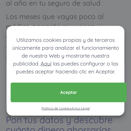
al año en tu seguro de salud
Los meses que vayas poco al
médico pagarás muy poco, y
cuando vayas mucho pagarás
Utilizamos cookies propias y de terceros
como con un seguro médico
únicamente para analizar el funcionamiento
normal
de nuestra Web y mostrarte nuestra
publicidad.
Aquí
las puedes configurar o las
puedes aceptar haciendo clic en Aceptar.
Aceptar
Política de cookies
Aviso Legal
Pon tus datos y descubre
cuánto dinero ahorrarías